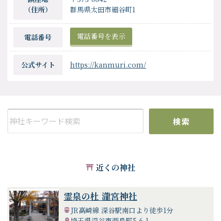
（住所）
群馬県太田市細谷町1
電話番号を表示
電話番号
公式サイト
https://kanmuri.com/
検索
近くの神社
霊泉の杜 瀧宮神社
JR高崎線 深谷駅南口より徒歩1分
埼玉県深谷市西島町5-6-1