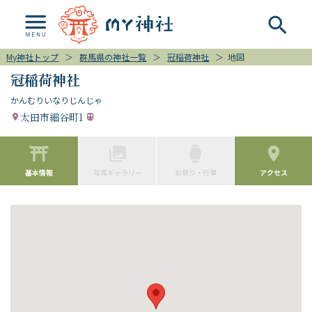
My神社トップ
＞
群馬県の神社一覧
＞
冠稲荷神社
＞
地図
冠稲荷神社
かんむりいなりじんじゃ
太田市細谷町1
基本情報
写真ギャラリー
お祭り・行事
アクセス