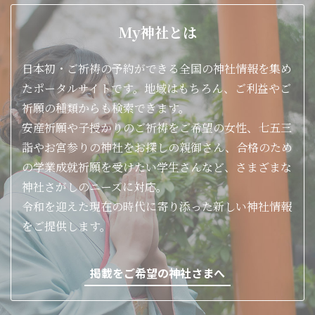
My神社とは
日本初・ご祈祷の予約ができる全国の神社情報を集め
たポータルサイトです。地域はもちろん、ご利益やご
祈願の種類からも検索できます。
安産祈願や子授かりのご祈祷をご希望の女性、七五三
詣やお宮参りの神社をお探しの親御さん、合格のため
の学業成就祈願を受けたい学生さんなど、さまざまな
神社さがしのニーズに対応。
令和を迎えた現在の時代に寄り添った新しい神社情報
をご提供します。
掲載をご希望の神社さまへ