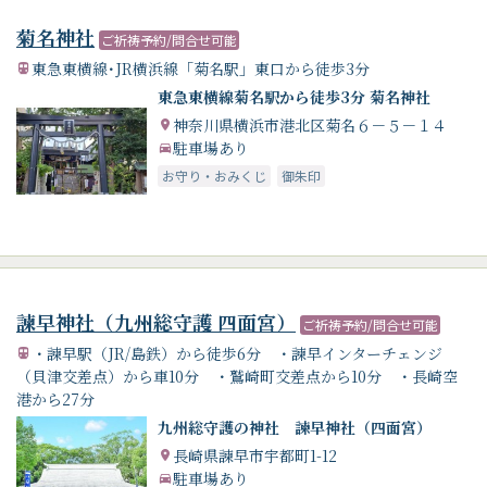
菊名神社
ご祈祷予約/問合せ可能
東急東横線･JR横浜線「菊名駅」東口から徒歩3分
東急東横線菊名駅から徒歩3分 菊名神社
神奈川県横浜市港北区菊名６－５－１４
駐車場あり
お守り・おみくじ
御朱印
諫早神社（九州総守護 四面宮）
ご祈祷予約/問合せ可能
・諫早駅（JR/島鉄）から徒歩6分 ・諫早インターチェンジ
（貝津交差点）から車10分 ・鷲崎町交差点から10分 ・長崎空
港から27分
九州総守護の神社 諫早神社（四面宮）
長崎県諫早市宇都町1-12
駐車場あり