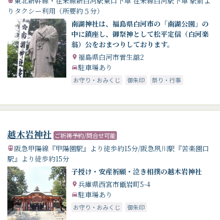
東北新幹線・在来線新白河駅東口下車 在来線白河駅下車 駅前よ
りタクシー利用（所要約５分）
南湖神社は、福島県白河市の「南湖公園」の
中に鎮座し、御祭神として松平定信（白河楽
翁）公をおまつりしております。
福島県白河市菅生舘2
駐車場あり
お守り・おみくじ
御朱印
祭り・行事
越木岩神社
ご祈祷予約/問合せ可能
阪急甲陽線『甲陽園駅』より徒歩約15分/阪急夙川駅『苦楽園口
駅』より徒歩約15分
子授け・安産祈願・泣き相撲の越木岩神社
兵庫県西宮市甑岩町5-4
駐車場あり
お守り・おみくじ
御朱印