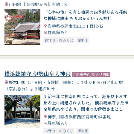
山田線 上盛岡駅から徒歩約11分
「心字の池」を有し盛岡の四季彩りある荘厳
な神域に鎮座 もりおかかいうん神社
岩手県盛岡市北山二丁目12-12
駐車場あり
お守り・おみくじ
御朱印
横浜総鎮守 伊勢山皇大神宮
ご祈祷予約/問合せ可能
桜木町駅（ＪＲ線・市営地下鉄線）より徒歩10分/日ノ出町駅
（京浜急行）より徒歩10分
明治三年に神奈川県によって、港を見下ろす
丘の上に創建されました。 横浜総鎮守また神
奈川県宗社であり、関東のお伊勢さまとして
広く崇敬を集めています。
神奈川県横浜市西区宮崎町64番地
駐車場あり
お守り・おみくじ
御朱印