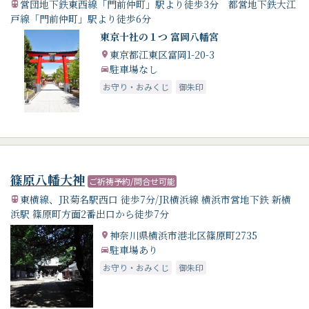
営団地下鉄東西線「門前仲町」駅より徒歩3分 都営地下鉄大江
戸線「門前仲町」駅より徒歩6分
東京十社の１つ 富岡八幡宮
東京都江東区富岡1-20-3
駐車場なし
お守り・おみくじ
御朱印
篠原八幡大神
ご祈祷予約/問合せ可能
東横線、JR菊名駅西口 徒歩7分/JR横浜線 横浜市営地下鉄 新横
浜駅 篠原町方面2番出口から徒歩7分
神奈川県横浜市港北区篠原町2735
駐車場あり
お守り・おみくじ
御朱印