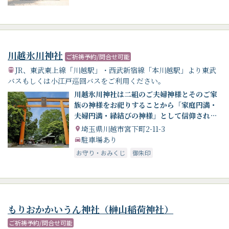
川越氷川神社
ご祈祷予約/問合せ可能
JR、東武東上線「川越駅」・西武新宿線「本川越駅」より東武
バスもしくは小江戸巡回バスをご利用ください。
川越氷川神社は二組のご夫婦神様とそのご家
族の神様をお祀りすることから「家庭円満・
夫婦円満・縁結びの神様」として信仰されて
います。
埼玉県川越市宮下町2-11-3
駐車場あり
お守り・おみくじ
御朱印
もりおかかいうん神社（榊山稲荷神社）
ご祈祷予約/問合せ可能