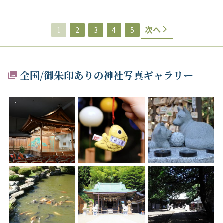
次へ
1
2
3
4
5
全国/御朱印ありの神社写真ギャラリー