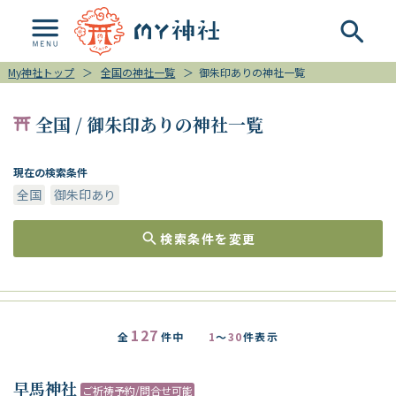
My神社トップ
＞
全国の神社一覧
＞
御朱印ありの神社一覧
全国 / 御朱印ありの神社一覧
現在の検索条件
全国
御朱印あり
検索条件を変更
127
全
件中
1
～
30
件表示
早馬神社
ご祈祷予約/問合せ可能