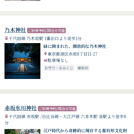
乃木神社
ご祈祷予約/問合せ可能
千代田線 乃木坂駅 1番出口より徒歩1分
緑に囲まれた、開放的な乃木神社
東京都港区赤坂8丁目11-27
駐車場なし
お守り・おみくじ
御朱印
赤坂氷川神社
ご祈祷予約/問合せ可能
千代田線 赤坂駅 /日比谷線・大江戸線 六本木駅 各駅より徒歩8
分
江戸時代から奇跡的に現存する都有形文化財