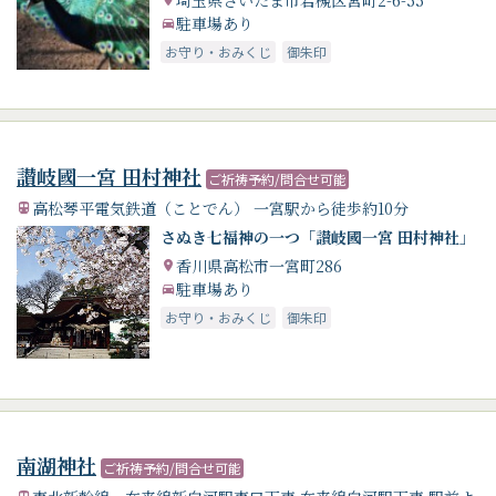
駐車場あり
お守り・おみくじ
御朱印
讃岐國一宮 田村神社
ご祈祷予約/問合せ可能
高松琴平電気鉄道（ことでん） 一宮駅から徒歩約10分
さぬき七福神の一つ「讃岐國一宮 田村神社」
香川県高松市一宮町286
駐車場あり
お守り・おみくじ
御朱印
南湖神社
ご祈祷予約/問合せ可能