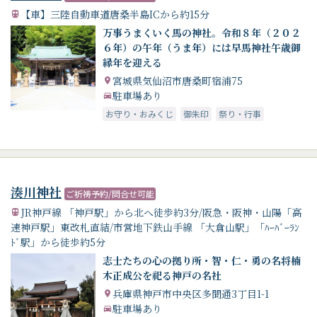
【車】三陸自動車道唐桑半島ICから約15分
万事うまくいく馬の神社。令和８年（２０２
６年）の午年（うま年）には早馬神社午歳御
縁年を迎える
宮城県気仙沼市唐桑町宿浦75
駐車場あり
お守り・おみくじ
御朱印
祭り・行事
湊川神社
ご祈祷予約/問合せ可能
JR神戸線 「神戸駅」から北へ徒歩約3分/阪急・阪神・山陽「高
速神戸駅」東改札直結/市営地下鉄山手線 「大倉山駅」「ﾊｰﾊﾞｰﾗﾝ
ﾄﾞ駅」から徒歩約5分
志士たちの心の拠り所・智・仁・勇の名将楠
木正成公を祀る神戸の名社
兵庫県神戸市中央区多聞通3丁目1-1
駐車場あり