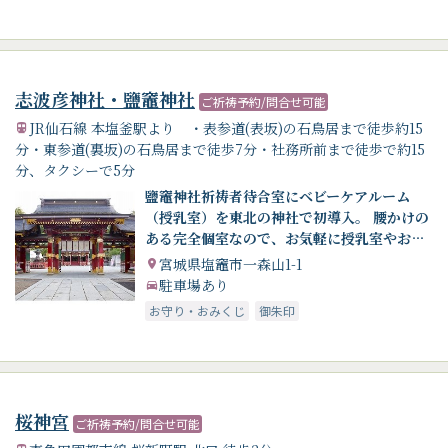
志波彦神社・鹽竈神社
ご祈祷予約/問合せ可能
JR仙石線 本塩釜駅より ・表参道(表坂)の石鳥居まで徒歩約15
分・東参道(裏坂)の石鳥居まで徒歩7分・社務所前まで徒歩で約15
分、タクシーで5分
鹽竈神社祈祷者待合室にベビーケアルーム
（授乳室）を東北の神社で初導入。 腰かけの
ある完全個室なので、お気軽に授乳室やおむ
つ替えとしてご利用いただけます
宮城県塩竈市一森山1-1
駐車場あり
お守り・おみくじ
御朱印
桜神宮
ご祈祷予約/問合せ可能