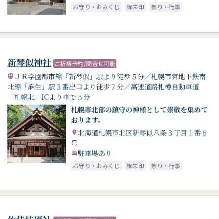
お守り・おみくじ
御朱印
祭り・行事
新琴似神社
ご祈祷予約/問合せ可能
ＪＲ学園都市線「新琴似」駅より徒歩５分／札幌市営地下鉄南
北線「麻生」駅３番出口より徒歩７分／高速道路札樽自動車道
「札幌北」ICより車で５分
札幌市北部の鎮守の神様として崇敬を集めて
おります。
北海道札幌市北区新琴似八条３丁目１番６
号
駐車場あり
お守り・おみくじ
御朱印
祭り・行事