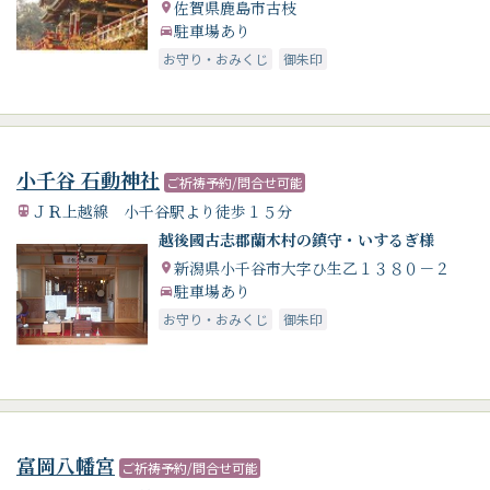
佐賀県鹿島市古枝
駐車場あり
お守り・おみくじ
御朱印
小千谷 石動神社
ご祈祷予約/問合せ可能
ＪＲ上越線 小千谷駅より徒歩１５分
越後國古志郡蘭木村の鎮守・いするぎ様
新潟県小千谷市大字ひ生乙１３８０－２
駐車場あり
お守り・おみくじ
御朱印
富岡八幡宮
ご祈祷予約/問合せ可能