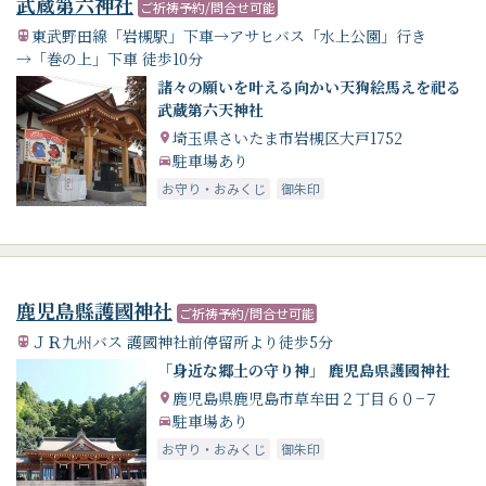
武蔵第六神社
ご祈祷予約/問合せ可能
東武野田線「岩槻駅」下車→アサヒバス「水上公園」行き
→「巻の上」下車 徒歩10分
諸々の願いを叶える向かい天狗絵馬えを祀る
武蔵第六天神社
埼玉県さいたま市岩槻区大戸1752
駐車場あり
お守り・おみくじ
御朱印
鹿児島縣護國神社
ご祈祷予約/問合せ可能
ＪＲ九州バス 護國神社前停留所より徒歩5分
「身近な郷土の守り神」 鹿児島県護國神社
鹿児島県鹿児島市草牟田２丁目６０−７
駐車場あり
お守り・おみくじ
御朱印