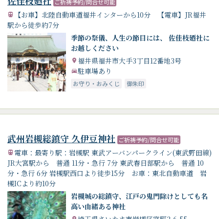
佐佳枝廼社
ご祈祷予約/問合せ可能
【お車】北陸自動車道福井インターから10分 【電車】JR福井
駅から徒歩約7分
季節の祭儀、人生の節目には、 佐佳枝廼社に
お越しください
福井県福井市大手3丁目12番地3号
駐車場あり
お守り・おみくじ
御朱印
武州岩槻総鎮守 久伊豆神社
ご祈祷予約/問合せ可能
電車：最寄り駅：岩槻駅 東武アーバンパークライン(東武野田線)
JR大宮駅から 普通 11分・急行 7分 東武春日部駅から 普通 10
分・急行 6分 岩槻駅西口より徒歩15分 お車：東北自動車道 岩
槻ICより約10分
岩槻城の総鎮守、江戸の鬼門除けとしても名
高い由緒ある神社
埼玉県さいたま市岩槻区宮町2-6-55