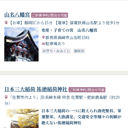
山名八幡宮
ご祈祷予約/問合せ可能
【お車】藤岡ICから15分 【電車】信電鉄線山名駅より徒歩1分
安産・子育ての宮 山名八幡宮
群馬県高崎市山名町1581
駐車場あり
お守り・おみくじ
御朱印
日本三大稲荷 祐徳稲荷神社
ご祈祷予約/問合せ可能
「佐賀市内より」JR長崎本線 特急 佐賀駅～肥前鹿島駅（約20
分）
日本三大稲荷の一つに数えられ商売繁昌、家
運繁栄、大漁満足、交通安全等種々の祈願が
絶えない祐徳稲荷神社