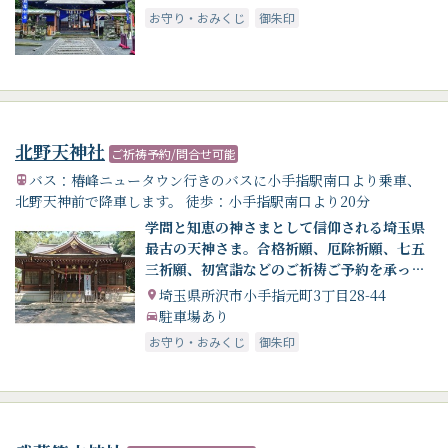
お守り・おみくじ
御朱印
北野天神社
ご祈祷予約/問合せ可能
バス：椿峰ニュータウン行きのバスに小手指駅南口より乗車、
北野天神前で降車します。 徒歩：小手指駅南口より20分
学問と知恵の神さまとして信仰される埼玉県
最古の天神さま。合格祈願、厄除祈願、七五
三祈願、初宮詣などのご祈祷ご予約を承って
おります。
埼玉県所沢市小手指元町3丁目28-44
駐車場あり
お守り・おみくじ
御朱印