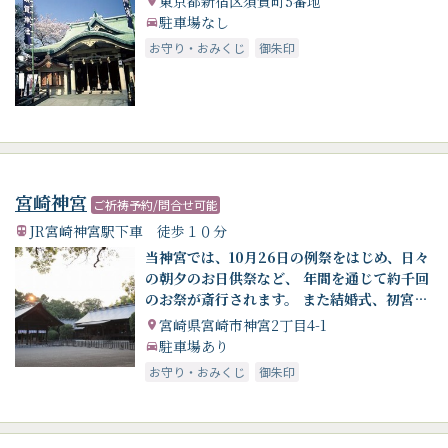
東京都新宿区須賀町5番地
駐車場なし
お守り・おみくじ
御朱印
宮崎神宮
ご祈祷予約/問合せ可能
JR宮崎神宮駅下車 徒歩１０分
当神宮では、10月26日の例祭をはじめ、日々
の朝夕のお日供祭など、 年間を通じて約千回
のお祭が斎行されます。 また結婚式、初宮詣
や七五三、厄除、交通安全などのご祈願も数
宮崎県宮崎市神宮2丁目4-1
千件を数えます。 日々のお祭を通して、皇室
駐車場あり
の彌栄、国家の平安と発展、国民の幸せを祈
お守り・おみくじ
御朱印
っています。