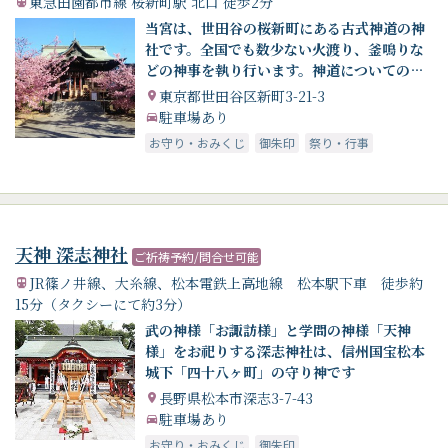
東急田園都市線 桜新町駅 北口 徒歩2分
当宮は、世田谷の桜新町にある古式神道の神
社です。全国でも数少ない火渡り、釜鳴りな
どの神事を執り行います。神道についてのご
質問から、さまざまなご相談ごと行事の執行
東京都世田谷区新町3-21-3
まで、インターネットの利点を活かし皆様の
駐車場あり
お役になれたらと思っております。
お守り・おみくじ
御朱印
祭り・行事
天神 深志神社
ご祈祷予約/問合せ可能
JR篠ノ井線、大糸線、松本電鉄上高地線 松本駅下車 徒歩約
15分（タクシーにて約3分）
武の神様「お諏訪様」と学問の神様「天神
様」をお祀りする深志神社は、信州国宝松本
城下「四十八ヶ町」の守り神です
長野県松本市深志3-7-43
駐車場あり
お守り・おみくじ
御朱印