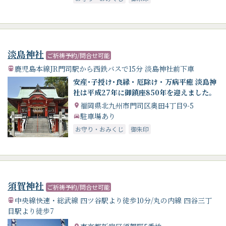
淡島神社
ご祈祷予約/問合せ可能
鹿児島本線JR門司駅から西鉄バスで15分 淡島神社前下車
安産･子授け･良縁・厄除け・万病平癒 淡島神
社は平成27年に御鎮座850年を迎えました。
福岡県北九州市門司区奥田4丁目9-5
駐車場あり
お守り・おみくじ
御朱印
須賀神社
ご祈祷予約/問合せ可能
中央線快速・総武線 四ツ谷駅より徒歩10分/丸の内線 四谷三丁
目駅より徒歩7