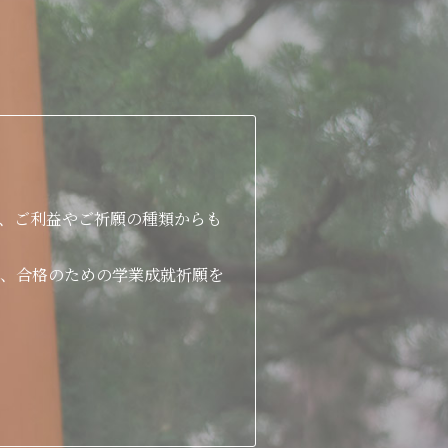
、ご利益やご祈願の種類からも
、合格のための学業成就祈願を