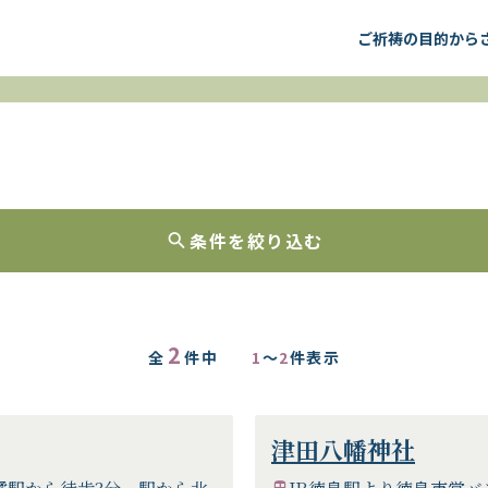
ご祈祷の目的から
条件を絞り込む
2
全
件中
1
～
2
件表示
津田八幡神社