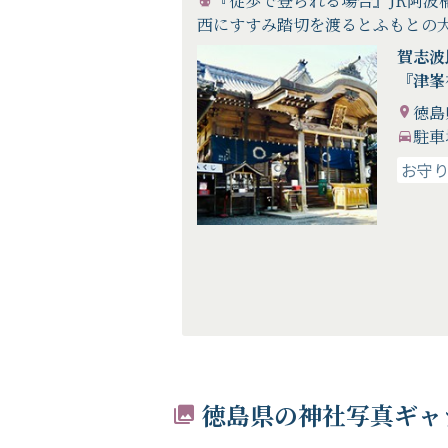
『徒歩で登られる場合』JR阿波
西にすすみ踏切を渡るとふもとの
賀志波
『津峯
徳島
駐車
お守
徳島県の神社写真ギャ