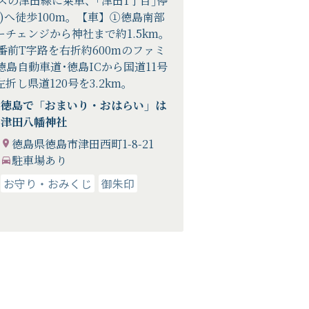
スの津田線に乗車、｢津田1丁目｣停
)へ徒歩100m。【車】①徳島南部
チェンジから神社まで約1.5km。
番前T字路を右折約600mのファミ
島自動車道･徳島ICから国道11号
折し県道120号を3.2km。
徳島で「おまいり・おはらい」は
津田八幡神社
徳島県徳島市津田西町1-8-21
駐車場あり
お守り・おみくじ
御朱印