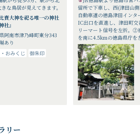
橘駅から徒歩3分、駅から北
JR徳島駅より徳島市営バ
大きな鳥居が見えてきます。
留所で下車し、西(津田山側
自動車道の徳島津田インター
比賣大神を祀る唯一の神社
IC出口を直進し、津田町交
神社』
リーマート信号を左折。②徳
県阿南市津乃峰町東分343
を南に4.5kmの徳島県庁を左
場あり
り・おみくじ
御朱印
ラリー