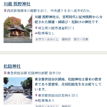
川越 熊野神社
西武新宿線本川越駅を出て、中央通りを北へ徒歩約5分。
川越 熊野神社は、室町時代に紀州熊野から分
祀された開運・縁結び・厄除けの神社です
埼玉県川越市連雀町17-1
駐車場なし
お守り・おみくじ
御朱印
祭り・行事
松陰神社
東急世田谷線 松陰神社前駅 徒歩3分
東京都世田谷区鎮座。松陰神社は幕末の教育
者であり思想家、吉田松陰先生をお祀りして
います。
東京都世田谷区若林4-35-1
駐車場あり
お守り・おみくじ
御朱印