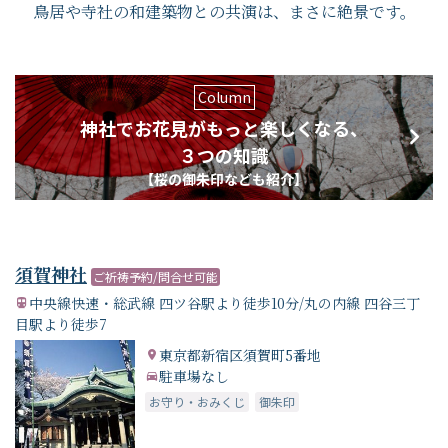
鳥居や寺社の和建築物との共演は、まさに絶景です。
Column
神社でお花見がもっと楽しくなる、
３つの知識
【桜の御朱印なども紹介】
須賀神社
ご祈祷予約/問合せ可能
中央線快速・総武線 四ツ谷駅より徒歩10分/丸の内線 四谷三丁
目駅より徒歩7
東京都新宿区須賀町5番地
駐車場なし
お守り・おみくじ
御朱印