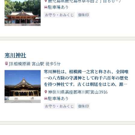
鹿児島県鹿児島市草牟田２丁目６０−７
駐車場あり
お守り・おみくじ
御朱印
寒川神社
JR相模原線 宮山駅 徒歩5分
寒川神社は、相模國一之宮と称され、全国唯
一の八方除の守護神として約千六百年の歴史
を持つ神社です。古くは朝廷をはじめ、源頼
朝、武田信玄、徳川家代々、さらには民間と
神奈川県高座郡寒川町宮山3916
幅広い信仰を受けてきました。現在は八方除
駐車場あり
の限りない御神徳を戴くために、全国各地か
お守り・おみくじ
御朱印
ら崇敬者が集まります。