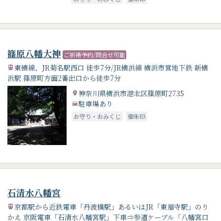
篠原八幡大神
ご祈祷予約/問合せ可能
東横線、JR菊名駅西口 徒歩7分/JR横浜線 横浜市営地下鉄 新横
浜駅 篠原町方面2番出口から徒歩7分
神奈川県横浜市港北区篠原町2735
駐車場あり
お守り・おみくじ
御朱印
石清水八幡宮
京都駅から近鉄電車「丹波橋駅」あるいはJR「東福寺駅」のり
かえ 京阪電車「石清水八幡宮駅」下車⇒参道ケーブル「八幡宮口