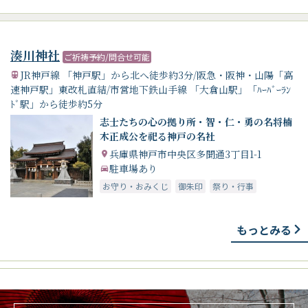
湊川神社
ご祈祷予約/問合せ可能
JR神戸線 「神戸駅」から北へ徒歩約3分/阪急・阪神・山陽「高
速神戸駅」東改札直結/市営地下鉄山手線 「大倉山駅」「ﾊｰﾊﾞｰﾗﾝ
ﾄﾞ駅」から徒歩約5分
志士たちの心の拠り所・智・仁・勇の名将楠
木正成公を祀る神戸の名社
兵庫県神戸市中央区多聞通3丁目1-1
駐車場あり
お守り・おみくじ
御朱印
祭り・行事
もっとみる