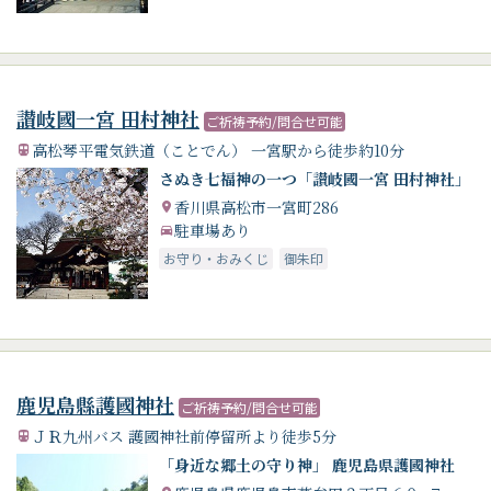
讃岐國一宮 田村神社
ご祈祷予約/問合せ可能
高松琴平電気鉄道（ことでん） 一宮駅から徒歩約10分
さぬき七福神の一つ「讃岐國一宮 田村神社」
香川県高松市一宮町286
駐車場あり
お守り・おみくじ
御朱印
鹿児島縣護國神社
ご祈祷予約/問合せ可能
ＪＲ九州バス 護國神社前停留所より徒歩5分
「身近な郷土の守り神」 鹿児島県護國神社