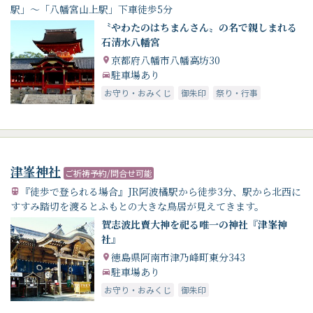
駅」～「八幡宮山上駅」下車徒歩5分
〝やわたのはちまんさん〟の名で親しまれる
石清水八幡宮
京都府八幡市八幡高坊30
駐車場あり
お守り・おみくじ
御朱印
祭り・行事
津峯神社
ご祈祷予約/問合せ可能
『徒歩で登られる場合』JR阿波橘駅から徒歩3分、駅から北西に
すすみ踏切を渡るとふもとの大きな鳥居が見えてきます。
賀志波比賣大神を祀る唯一の神社『津峯神
社』
徳島県阿南市津乃峰町東分343
駐車場あり
お守り・おみくじ
御朱印