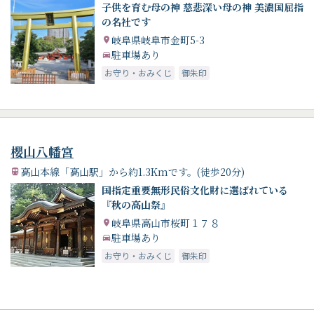
子供を育む母の神 慈悲深い母の神 美濃国屈指
の名社です
岐阜県岐阜市金町5-3
駐車場あり
お守り・おみくじ
御朱印
櫻山八幡宮
高山本線「高山駅」から約1.3Kmです。(徒歩20分)
国指定重要無形民俗文化財に選ばれている
『秋の高山祭』
岐阜県高山市桜町１７８
駐車場あり
お守り・おみくじ
御朱印