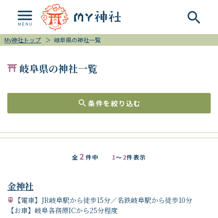
My神社トップ
＞
岐阜県の神社一覧
岐阜県の神社一覧
条件を絞り込む
2
全
件中
1
～
2
件表示
金神社
【電車】JR岐阜駅から徒歩15分／名鉄岐阜駅から徒歩10分
【お車】岐阜各務原ICから25分程度