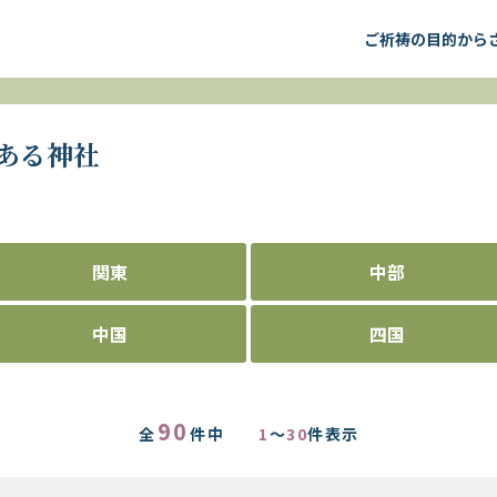
ご祈祷の目的から
ある神社
関東
中部
中国
四国
90
全
件中
1
～
30
件表示