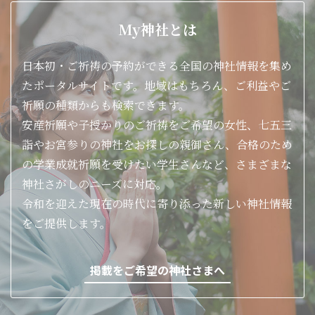
My神社とは
日本初・ご祈祷の予約ができる全国の神社情報を集め
たポータルサイトです。地域はもちろん、ご利益やご
祈願の種類からも検索できます。
安産祈願や子授かりのご祈祷をご希望の女性、七五三
詣やお宮参りの神社をお探しの親御さん、合格のため
の学業成就祈願を受けたい学生さんなど、さまざまな
神社さがしのニーズに対応。
令和を迎えた現在の時代に寄り添った新しい神社情報
をご提供します。
掲載をご希望の神社さまへ