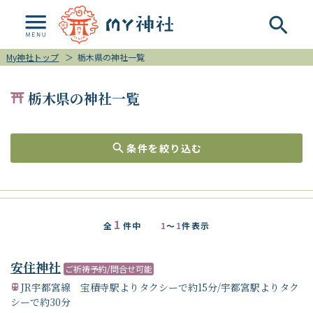
My神社トップ
＞
栃木県の神社一覧
栃木県の神社一覧
条件を絞り込む
1
全
件中
1
～
1
件表示
安住神社
ご祈祷予約/問合せ可能
JR宇都宮線 宝積寺駅よりタクシーで約15分/宇都宮駅よりタク
シーで約30分