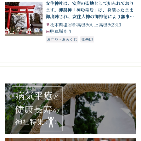
安住神社は、安産の聖地として知られており
ます。御祭神「神功皇后」は、身籠ったまま
御出陣され、安住大神の御神徳により無事帰
還され応神天皇をお生みになられました
栃木県塩谷郡高根沢町上高根沢2313
駐車場あり
お守り・おみくじ
御朱印