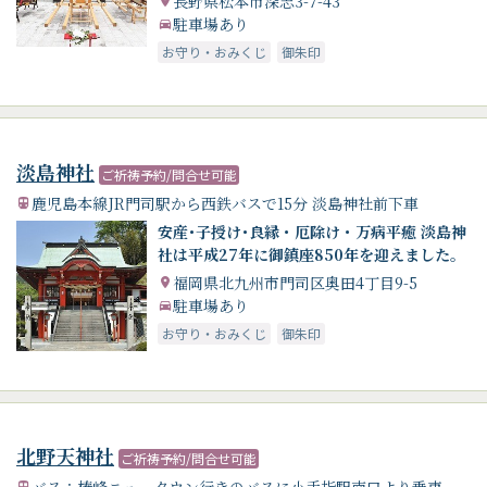
長野県松本市深志3-7-43
駐車場あり
お守り・おみくじ
御朱印
淡島神社
ご祈祷予約/問合せ可能
鹿児島本線JR門司駅から西鉄バスで15分 淡島神社前下車
安産･子授け･良縁・厄除け・万病平癒 淡島神
社は平成27年に御鎮座850年を迎えました。
福岡県北九州市門司区奥田4丁目9-5
駐車場あり
お守り・おみくじ
御朱印
北野天神社
ご祈祷予約/問合せ可能