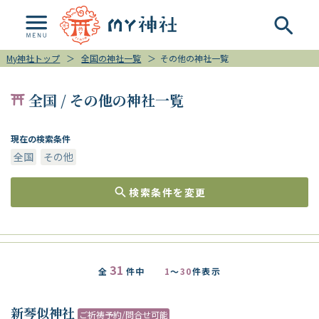
My神社トップ
＞
全国の神社一覧
＞
その他の神社一覧
全国 / その他の神社一覧
現在の検索条件
全国
その他
検索条件を変更
31
全
件中
1
～
30
件表示
新琴似神社
ご祈祷予約/問合せ可能