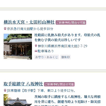
横浜水天宮・太田杉山神社
ご祈祷予約/問合せ可能
京浜急行南太田駅から徒歩10分
社殿前に乳飲み狛犬があります。母狛犬の乳
を飲む子供の狛犬は珍しいです
神奈川県横浜市南区南太田2-7-29
駐車場あり
お守り・おみくじ
御朱印
取手総鎮守 八坂神社
ご祈祷予約/問合せ可能
JR常磐線【取手駅】下車、東口より徒歩12分。
茨城の取手に鎮座する八坂神社。雄大な利根
川を背に建ち、創建当時より厄除け・除災招