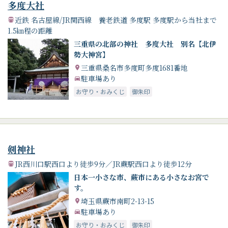
多度大社
近鉄 名古屋線/JR関西線 養老鉄道 多度駅 多度駅から当社まで
1.5㎞程の距離
三重県の北部の神社 多度大社 別名【北伊
勢大神宮】
三重県桑名市多度町多度1681番地
駐車場あり
お守り・おみくじ
御朱印
剣神社
JR西川口駅西口より徒歩9分／JR蕨駅西口より徒歩12分
日本一小さな市、蕨市にある小さなお宮で
す。
埼玉県蕨市南町2-13-15
駐車場あり
お守り・おみくじ
御朱印