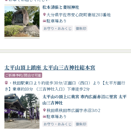
松本清張と妻垣神社
大分県宇佐市安心院町妻垣203番地
駐車場あり
お守り・おみくじ
御朱印
太平山頂上鎮座 太平山三吉神社総本宮
ご祈祷予約/問合せ可能
・秋田駅東口より約徒歩30分/正面口（西口）より【太平方面行
き】乗車約10分 《三吉神社入口》下車徒歩2分
太平山の頂上に奥宮 市内広面赤沼に里宮 太平
山三吉神社
秋田県秋田市広面字赤沼3の2
駐車場あり
お守り・おみくじ
御朱印