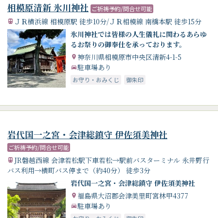
相模原清新 氷川神社
ご祈祷予約/問合せ可能
ＪＲ横浜線 相模原駅 徒歩10分/ＪＲ相模線 南橋本駅 徒歩15分
氷川神社では皆様の人生儀礼に関わるあらゆ
るお祭りの御奉仕を承っております。
神奈川県相模原市中央区清新4-1-5
駐車場あり
お守り・おみくじ
御朱印
岩代国一之宮・会津総鎮守 伊佐須美神社
ご祈祷予約/問合せ可能
JR磐越西線 会津若松駅下車若松→駅前バスターミナル 永井野行
バス利用→横町バス停まで（約40分） 徒歩3分
岩代国一之宮・会津総鎮守 伊佐須美神社
福島県大沼郡会津美里町宮林甲4377
駐車場あり