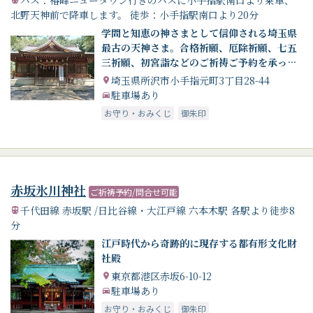
バス：椿峰ニュータウン行きのバスに小手指駅南口より乗車、
北野天神前で降車します。 徒歩：小手指駅南口より20分
学問と知恵の神さまとして信仰される埼玉県
最古の天神さま。合格祈願、厄除祈願、七五
三祈願、初宮詣などのご祈祷ご予約を承って
おります。
埼玉県所沢市小手指元町3丁目28-44
駐車場あり
お守り・おみくじ
御朱印
赤坂氷川神社
ご祈祷予約/問合せ可能
千代田線 赤坂駅 /日比谷線・大江戸線 六本木駅 各駅より徒歩8
分
江戸時代から奇跡的に現存する都有形文化財
社殿
東京都港区赤坂6-10-12
駐車場あり
お守り・おみくじ
御朱印