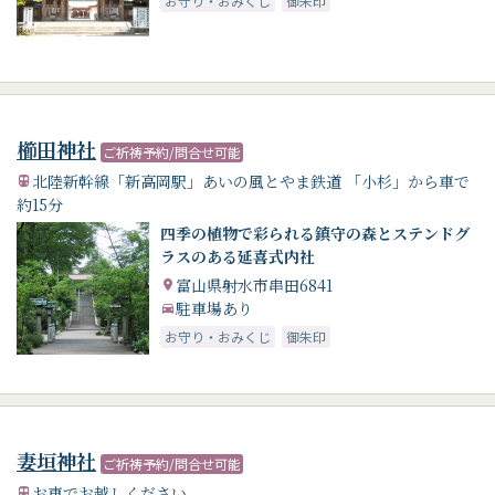
お守り・おみくじ
御朱印
櫛田神社
ご祈祷予約/問合せ可能
北陸新幹線「新高岡駅」あいの風とやま鉄道 「小杉」から車で
約15分
四季の植物で彩られる鎮守の森とステンドグ
ラスのある延喜式内社
富山県射水市串田6841
駐車場あり
お守り・おみくじ
御朱印
妻垣神社
ご祈祷予約/問合せ可能
お車でお越しください