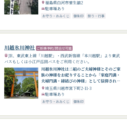
福島県白河市菅生舘2
駐車場あり
お守り・おみくじ
御朱印
祭り・行事
川越氷川神社
ご祈祷予約/問合せ可能
JR、東武東上線「川越駅」・西武新宿線「本川越駅」より東武
バスもしくは小江戸巡回バスをご利用ください。
川越氷川神社は二組のご夫婦神様とそのご家
族の神様をお祀りすることから「家庭円満・
夫婦円満・縁結びの神様」として信仰されて
います。
埼玉県川越市宮下町2-11-3
駐車場あり
お守り・おみくじ
御朱印