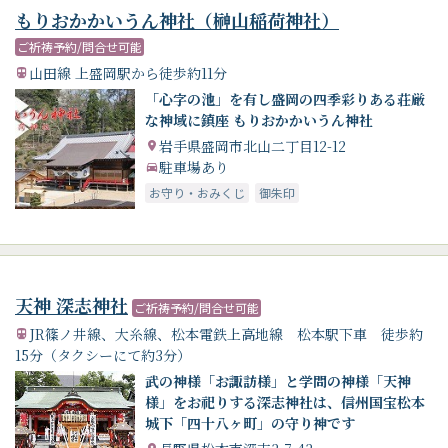
もりおかかいうん神社（榊山稲荷神社）
ご祈祷予約/問合せ可能
山田線 上盛岡駅から徒歩約11分
「心字の池」を有し盛岡の四季彩りある荘厳
な神域に鎮座 もりおかかいうん神社
岩手県盛岡市北山二丁目12-12
駐車場あり
お守り・おみくじ
御朱印
天神 深志神社
ご祈祷予約/問合せ可能
JR篠ノ井線、大糸線、松本電鉄上高地線 松本駅下車 徒歩約
15分（タクシーにて約3分）
武の神様「お諏訪様」と学問の神様「天神
様」をお祀りする深志神社は、信州国宝松本
城下「四十八ヶ町」の守り神です