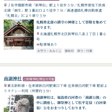
ＪＲ学園都市線「新琴似」駅より徒歩５分／札幌市営地下鉄南
北線「麻生」駅３番出口より徒歩７分／高速道路札樽自動車道
「札幌北」ICより車で５分
札幌市北部の鎮守の神様として崇敬を集めて
おります。
北海道札幌市北区新琴似八条３丁目１番６
号
駐車場あり
お守り・おみくじ
御朱印
祭り・行事
南湖神社
ご祈祷予約/問合せ可能
東北新幹線・在来線新白河駅東口下車 在来線白河駅下車 駅前よ
りタクシー利用（所要約５分）
南湖神社は、福島県白河市の「南湖公園」の
中に鎮座し、御祭神として松平定信（白河楽
翁）公をおまつりしております。