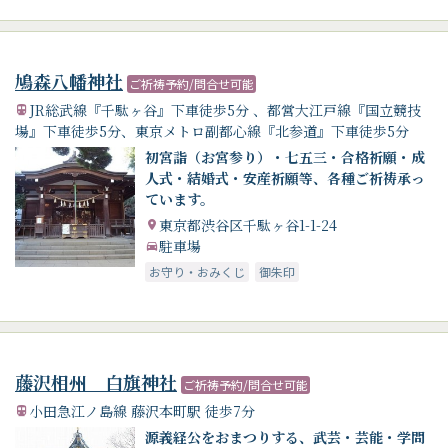
鳩森八幡神社
ご祈祷予約/問合せ可能
JR総武線『千駄ヶ谷』下車徒歩5分 、都営大江戸線『国立競技
場』下車徒歩5分、東京メトロ副都心線『北参道』下車徒歩5分
初宮詣（お宮参り）・七五三・合格祈願・成
人式・結婚式・安産祈願等、各種ご祈祷承っ
ています。
東京都渋谷区千駄ヶ谷1-1-24
駐車場
お守り・おみくじ
御朱印
藤沢相州 白旗神社
ご祈祷予約/問合せ可能
小田急江ノ島線 藤沢本町駅 徒歩7分
源義経公をおまつりする、武芸・芸能・学問