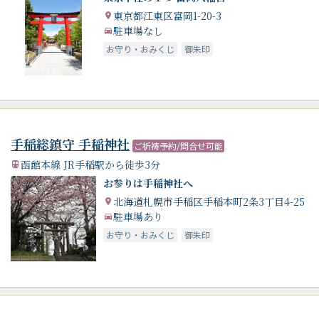
東京都江東区富岡1-20-3
駐車場なし
お守り・おみくじ
御朱印
手稲総鎮守 手稲神社
ご祈祷予約/問合せ可能
函館本線 JR手稲駅から徒歩3分
お参りは手稲神社へ
北海道札幌市手稲区手稲本町2条3丁目4-25
駐車場あり
お守り・おみくじ
御朱印