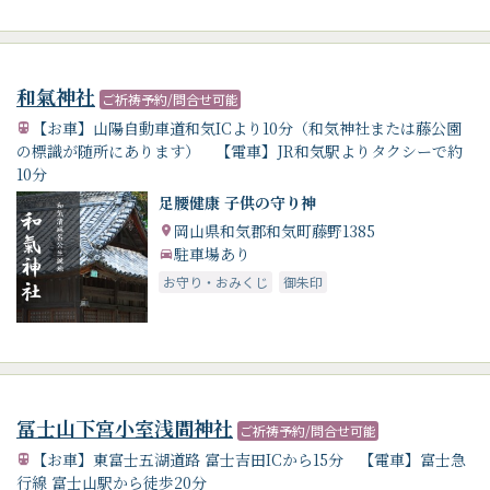
和氣神社
ご祈祷予約/問合せ可能
【お車】山陽自動車道和気ICより10分（和気神社または藤公園
の標識が随所にあります） 【電車】JR和気駅よりタクシーで約
10分
足腰健康 子供の守り神
岡山県和気郡和気町藤野1385
駐車場あり
お守り・おみくじ
御朱印
冨士山下宮小室浅間神社
ご祈祷予約/問合せ可能
【お車】東富士五湖道路 富士吉田ICから15分 【電車】富士急
行線 富士山駅から徒歩20分