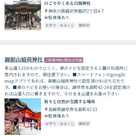
のごりやくある白旗神社
神奈川県藤沢市藤沢2丁目4-7
駐車場あり
お守り・おみくじ
御朱印
御館山稲荷神社
ご祈祷予約/問合せ可能
山道入口がわかりにくく、車のナビを設定すると麓の社務所に
案内されますので、御注意下さい。■スマートフォンのgoogle
mapアプリであれば、御館山稲荷神社で設定頂ければ大丈夫で
す。■車のナビをお使いの場合は、諫早市永昌町42-24を設定頂け
れば山道入口に着きますので、そのまま山道をお進み下さい
祈りと自然が交錯する場所
長崎県諫早市永昌町42-13
駐車場あり
お守り・おみくじ
御朱印