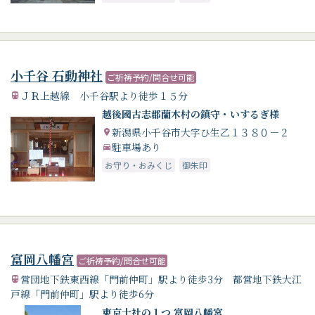
小千谷 石動神社
ご祈祷予約/問合せ可能
ＪＲ上越線 小千谷駅より徒歩１５分
越後國古志郡蘭木村の鎮守・いするぎ様
新潟県小千谷市大字ひ生乙１３８０－２
駐車場あり
お守り・おみくじ
御朱印
富岡八幡宮
ご祈祷予約/問合せ可能
営団地下鉄東西線「門前仲町」駅より徒歩3分 都営地下鉄大江
戸線「門前仲町」駅より徒歩6分
東京十社の１つ 富岡八幡宮