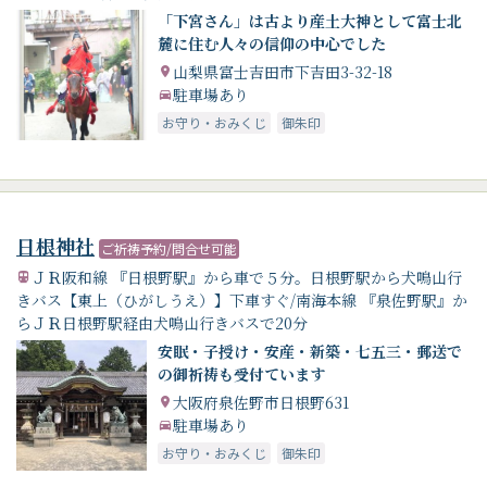
「下宮さん」は古より産土大神として富士北
麓に住む人々の信仰の中心でした
山梨県富士吉田市下吉田3-32-18
駐車場あり
お守り・おみくじ
御朱印
日根神社
ご祈祷予約/問合せ可能
ＪＲ阪和線 『日根野駅』から車で５分。日根野駅から犬鳴山行
きバス【東上（ひがしうえ）】下車すぐ/南海本線 『泉佐野駅』か
らＪＲ日根野駅経由犬鳴山行きバスで20分
安眠・子授け・安産・新築・七五三・郵送で
の御祈祷も受付ています
大阪府泉佐野市日根野631
駐車場あり
お守り・おみくじ
御朱印