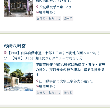
福の信仰がございます。
茨城県取手市東1-2-9
駐車場あり
お守り・おみくじ
御朱印
琴崎八幡宮
【お車】山陽自動車道・宇部ＩＣから市街地方面へ車で約３
分 【電車】ＪＲ新山口駅からタクシーで約３０分
宇部市鎮守 琴崎八幡宮は縁結び・安産・育児
の神と、交通安全の神を祀る由緒ある神社で
す
山口県宇部市大字上宇部大小路571
駐車場あり
お守り・おみくじ
御朱印