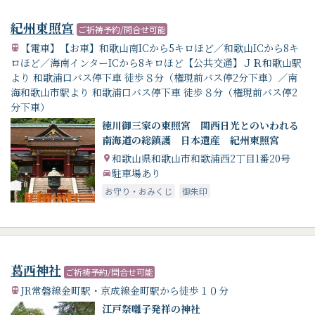
紀州東照宮
ご祈祷予約/問合せ可能
【電車】【お車】和歌山南ICから5キロほど／和歌山ICから8キ
ロほど／海南インターICから8キロほど【公共交通】ＪＲ和歌山駅
より 和歌浦口バス停下車 徒歩８分（権現前バス停2分下車）／南
海和歌山市駅より 和歌浦口バス停下車 徒歩８分（権現前バス停2
分下車）
徳川御三家の東照宮 関西日光とのいわれる
南海道の総鎮護 日本遺産 紀州東照宮
和歌山県和歌山市和歌浦西2丁目1番20号
駐車場あり
お守り・おみくじ
御朱印
葛西神社
ご祈祷予約/問合せ可能
JR常磐線金町駅・京成線金町駅から徒歩１０分
江戸祭囃子発祥の神社