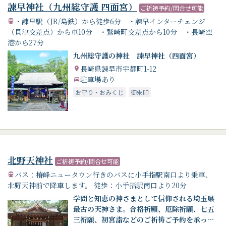
諫早神社（九州総守護 四面宮）
ご祈祷予約/問合せ可能
・諫早駅（JR/島鉄）から徒歩6分 ・諫早インターチェンジ
（貝津交差点）から車10分 ・鷲崎町交差点から10分 ・長崎空
港から27分
九州総守護の神社 諫早神社（四面宮）
長崎県諫早市宇都町1-12
駐車場あり
お守り・おみくじ
御朱印
北野天神社
ご祈祷予約/問合せ可能
バス：椿峰ニュータウン行きのバスに小手指駅南口より乗車、
北野天神前で降車します。 徒歩：小手指駅南口より20分
学問と知恵の神さまとして信仰される埼玉県
最古の天神さま。合格祈願、厄除祈願、七五
三祈願、初宮詣などのご祈祷ご予約を承って