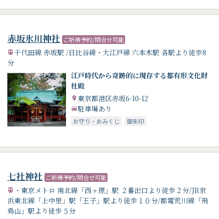
赤坂氷川神社
ご祈祷予約/問合せ可能
千代田線 赤坂駅 /日比谷線・大江戸線 六本木駅 各駅より徒歩8
分
江戸時代から奇跡的に現存する都有形文化財
社殿
東京都港区赤坂6-10-12
駐車場あり
お守り・おみくじ
御朱印
七社神社
ご祈祷予約/問合せ可能
・東京メトロ 南北線「西ヶ原」駅 ２番出口より徒歩２分/JR京
浜東北線「上中里」駅「王子」駅より徒歩１０分/都電荒川線「飛
鳥山」駅より徒歩５分