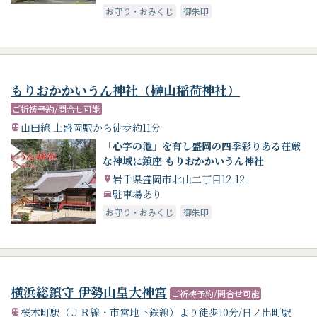
お守り・おみくじ
御朱印
もりおかかいうん神社（榊山稲荷神社）
ご祈祷予約/問合せ可能
山田線 上盛岡駅から徒歩約11分
「心字の池」を有し盛岡の四季彩りある荘厳
な神域に鎮座 もりおかかいうん神社
岩手県盛岡市北山二丁目12-12
駐車場あり
お守り・おみくじ
御朱印
横浜総鎮守 伊勢山皇大神宮
ご祈祷予約/問合せ可能
桜木町駅（ＪＲ線・市営地下鉄線）より徒歩10分/日ノ出町駅