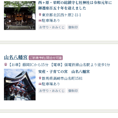
西ヶ原・栄町の総鎮守七社神社は令和元年に
御遷座百五十年を迎えました
東京都北区西ケ原2-11-1
駐車場あり
お守り・おみくじ
御朱印
山名八幡宮
ご祈祷予約/問合せ可能
【お車】藤岡ICから15分 【電車】信電鉄線山名駅より徒歩1分
安産・子育ての宮 山名八幡宮
群馬県高崎市山名町1581
駐車場あり
お守り・おみくじ
御朱印