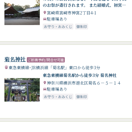
のお祭が斎行されます。 また結婚式、初宮詣
や七五三、厄除、交通安全などのご祈願も数
宮崎県宮崎市神宮2丁目4-1
千件を数えます。 日々のお祭を通して、皇室
駐車場あり
の彌栄、国家の平安と発展、国民の幸せを祈
お守り・おみくじ
御朱印
っています。
菊名神社
ご祈祷予約/問合せ可能
東急東横線･JR横浜線「菊名駅」東口から徒歩3分
東急東横線菊名駅から徒歩3分 菊名神社
神奈川県横浜市港北区菊名６－５－１４
駐車場あり
お守り・おみくじ
御朱印