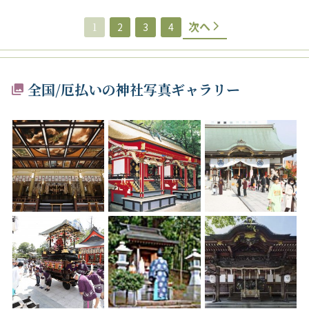
次へ
1
2
3
4
全国/厄払いの神社写真ギャラリー