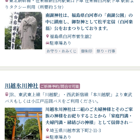
東北新幹線・在来線新白河駅東口下車 在来線白河駅下車 駅前よ
りタクシー利用（所要約５分）
南湖神社は、福島県白河市の「南湖公園」の
中に鎮座し、御祭神として松平定信（白河楽
翁）公をおまつりしております。
福島県白河市菅生舘2
駐車場あり
お守り・おみくじ
御朱印
祭り・行事
川越氷川神社
ご祈祷予約/問合せ可能
JR、東武東上線「川越駅」・西武新宿線「本川越駅」より東武
バスもしくは小江戸巡回バスをご利用ください。
川越氷川神社は二組のご夫婦神様とそのご家
族の神様をお祀りすることから「家庭円満・
夫婦円満・縁結びの神様」として信仰されて
います。
埼玉県川越市宮下町2-11-3
駐車場あり