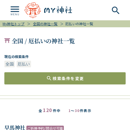
My神社トップ
＞
全国の神社一覧
＞
厄払いの神社一覧
全国 / 厄払いの神社一覧
現在の検索条件
全国
厄払い
検索条件を変更
120
全
件中
1
～
30
件表示
早馬神社
ご祈祷予約/問合せ可能