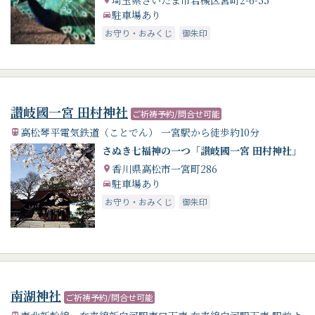
駐車場あり
お守り・おみくじ
御朱印
讃岐國一宮 田村神社
ご祈祷予約/問合せ可能
高松琴平電気鉄道（ことでん） 一宮駅から徒歩約10分
さぬき七福神の一つ「讃岐國一宮 田村神社」
香川県高松市一宮町286
駐車場あり
お守り・おみくじ
御朱印
南湖神社
ご祈祷予約/問合せ可能