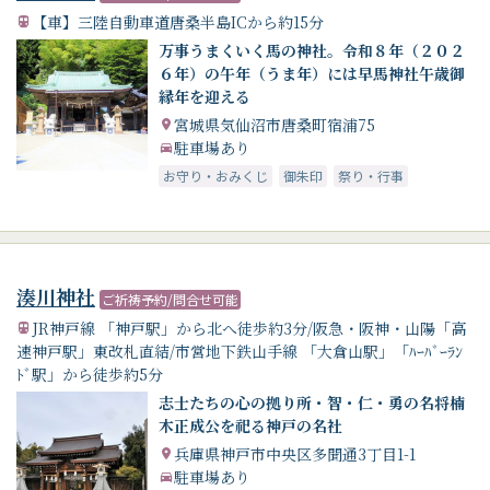
【車】三陸自動車道唐桑半島ICから約15分
万事うまくいく馬の神社。令和８年（２０２
６年）の午年（うま年）には早馬神社午歳御
縁年を迎える
宮城県気仙沼市唐桑町宿浦75
駐車場あり
お守り・おみくじ
御朱印
祭り・行事
湊川神社
ご祈祷予約/問合せ可能
JR神戸線 「神戸駅」から北へ徒歩約3分/阪急・阪神・山陽「高
速神戸駅」東改札直結/市営地下鉄山手線 「大倉山駅」「ﾊｰﾊﾞｰﾗﾝ
ﾄﾞ駅」から徒歩約5分
志士たちの心の拠り所・智・仁・勇の名将楠
木正成公を祀る神戸の名社
兵庫県神戸市中央区多聞通3丁目1-1
駐車場あり