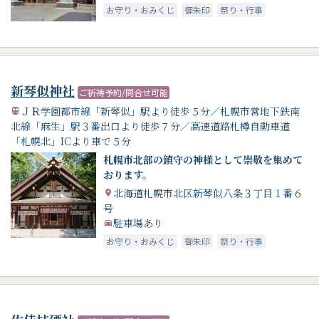
お守り・おみくじ
御朱印
祭り・行事
新琴似神社
ご祈祷予約/問合せ可能
ＪＲ学園都市線「新琴似」駅より徒歩５分／札幌市営地下鉄南
北線「麻生」駅３番出口より徒歩７分／高速道路札樽自動車道
「札幌北」ICより車で５分
札幌市北部の鎮守の神様として崇敬を集めて
おります。
北海道札幌市北区新琴似八条３丁目１番６
号
駐車場あり
お守り・おみくじ
御朱印
祭り・行事