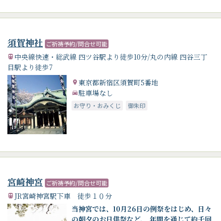
須賀神社
ご祈祷予約/問合せ可能
中央線快速・総武線 四ツ谷駅より徒歩10分/丸の内線 四谷三丁
目駅より徒歩7
東京都新宿区須賀町5番地
駐車場なし
お守り・おみくじ
御朱印
宮崎神宮
ご祈祷予約/問合せ可能
JR宮崎神宮駅下車 徒歩１０分
当神宮では、10月26日の例祭をはじめ、日々
の朝夕のお日供祭など、 年間を通じて約千回