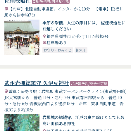
佐佳枝廼社
ご祈祷予約/問合せ可能
【お車】北陸自動車道福井インターから10分 【電車】JR福井
駅から徒歩約7分
季節の祭儀、人生の節目には、 佐佳枝廼社に
お越しください
福井県福井市大手3丁目12番地3号
駐車場あり
お守り・おみくじ
御朱印
武州岩槻総鎮守 久伊豆神社
ご祈祷予約/問合せ可能
電車：最寄り駅：岩槻駅 東武アーバンパークライン(東武野田線)
JR大宮駅から 普通 11分・急行 7分 東武春日部駅から 普通 10
分・急行 6分 岩槻駅西口より徒歩15分 お車：東北自動車道 岩
槻ICより約10分
岩槻城の総鎮守、江戸の鬼門除けとしても名
高い由緒ある神社
埼玉県さいたま市岩槻区宮町2-6-55