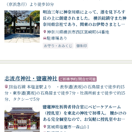
（京浜急行）より徒歩10分
明治三年に神奈川県によって、港を見下ろす
丘の上に創建されました。 横浜総鎮守また神
奈川県宗社であり、関東のお伊勢さまとして
広く崇敬を集めています。
神奈川県横浜市西区宮崎町64番地
駐車場あり
お守り・おみくじ
御朱印
志波彦神社・鹽竈神社
ご祈祷予約/問合せ可能
JR仙石線 本塩釜駅より ・表参道(表坂)の石鳥居まで徒歩約15
分・東参道(裏坂)の石鳥居まで徒歩7分・社務所前まで徒歩で約15
分、タクシーで5分
鹽竈神社祈祷者待合室にベビーケアルーム
（授乳室）を東北の神社で初導入。 腰かけの
ある完全個室なので、お気軽に授乳室やおむ
つ替えとしてご利用いただけます
宮城県塩竈市一森山1-1