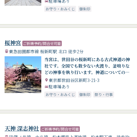
駐車場あり
お守り・おみくじ
御朱印
桜神宮
ご祈祷予約/問合せ可能
東急田園都市線 桜新町駅 北口 徒歩2分
当宮は、世田谷の桜新町にある古式神道の神
社です。全国でも数少ない火渡り、釜鳴りな
どの神事を執り行います。神道についてのご
質問から、さまざまなご相談ごと行事の執行
東京都世田谷区新町3-21-3
まで、インターネットの利点を活かし皆様の
駐車場あり
お役になれたらと思っております。
お守り・おみくじ
御朱印
祭り・行事
天神 深志神社
ご祈祷予約/問合せ可能