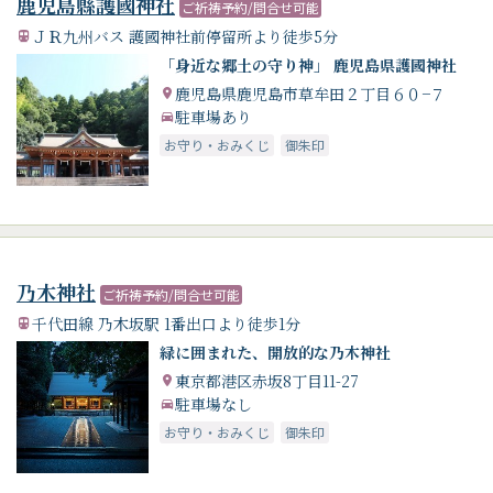
鹿児島縣護國神社
ご祈祷予約/問合せ可能
ＪＲ九州バス 護國神社前停留所より徒歩5分
「身近な郷土の守り神」 鹿児島県護國神社
鹿児島県鹿児島市草牟田２丁目６０−７
駐車場あり
お守り・おみくじ
御朱印
乃木神社
ご祈祷予約/問合せ可能
千代田線 乃木坂駅 1番出口より徒歩1分
緑に囲まれた、開放的な乃木神社
東京都港区赤坂8丁目11-27
駐車場なし
お守り・おみくじ
御朱印