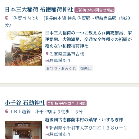
日本三大稲荷 祐徳稲荷神社
ご祈祷予約/問合せ可能
「佐賀市内より」JR長崎本線 特急 佐賀駅～肥前鹿島駅（約20
分）
日本三大稲荷の一つに数えられ商売繁昌、家
運繁栄、大漁満足、交通安全等種々の祈願が
絶えない祐徳稲荷神社
佐賀県鹿島市古枝
駐車場あり
お守り・おみくじ
御朱印
小千谷 石動神社
ご祈祷予約/問合せ可能
ＪＲ上越線 小千谷駅より徒歩１５分
越後國古志郡蘭木村の鎮守・いするぎ様
新潟県小千谷市大字ひ生乙１３８０－２
駐車場あり