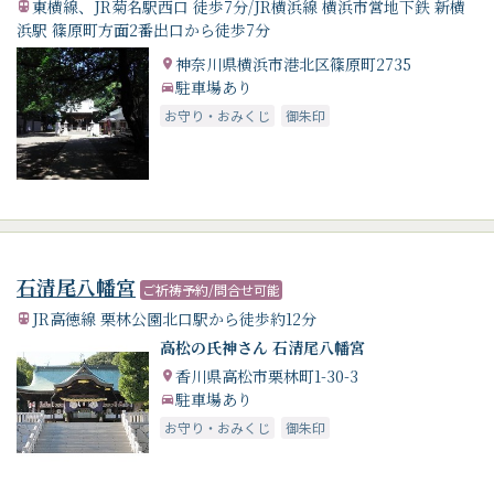
東横線、JR菊名駅西口 徒歩7分/JR横浜線 横浜市営地下鉄 新横
浜駅 篠原町方面2番出口から徒歩7分
神奈川県横浜市港北区篠原町2735
駐車場あり
お守り・おみくじ
御朱印
石清尾八幡宮
ご祈祷予約/問合せ可能
JR高徳線 栗林公園北口駅から徒歩約12分
高松の氏神さん 石清尾八幡宮
香川県高松市栗林町1-30-3
駐車場あり
お守り・おみくじ
御朱印