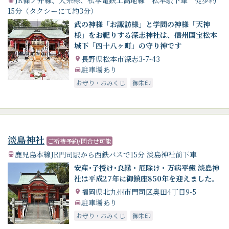
JR篠ノ井線、大糸線、松本電鉄上高地線 松本駅下車 徒歩約
15分（タクシーにて約3分）
武の神様「お諏訪様」と学問の神様「天神
様」をお祀りする深志神社は、信州国宝松本
城下「四十八ヶ町」の守り神です
長野県松本市深志3-7-43
駐車場あり
お守り・おみくじ
御朱印
淡島神社
ご祈祷予約/問合せ可能
鹿児島本線JR門司駅から西鉄バスで15分 淡島神社前下車
安産･子授け･良縁・厄除け・万病平癒 淡島神
社は平成27年に御鎮座850年を迎えました。
福岡県北九州市門司区奥田4丁目9-5
駐車場あり
お守り・おみくじ
御朱印