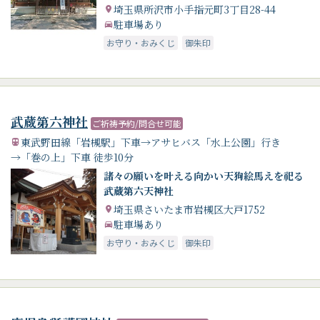
おります。
埼玉県所沢市小手指元町3丁目28-44
駐車場あり
お守り・おみくじ
御朱印
武蔵第六神社
ご祈祷予約/問合せ可能
東武野田線「岩槻駅」下車→アサヒバス「水上公園」行き
→「巻の上」下車 徒歩10分
諸々の願いを叶える向かい天狗絵馬えを祀る
武蔵第六天神社
埼玉県さいたま市岩槻区大戸1752
駐車場あり
お守り・おみくじ
御朱印