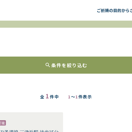
ご祈祷の目的から
条件を絞り込む
1
全
件中
1
～
1
件表示
可能