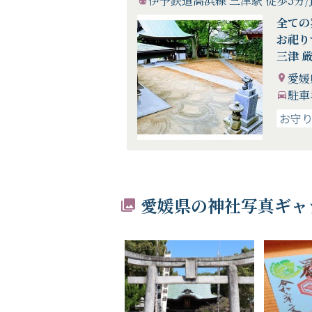
伊予鉄道高浜線 三津駅 徒歩5分/
全ての
お祀り
三津 
愛媛
駐車
お守
愛媛県の神社写真ギャ