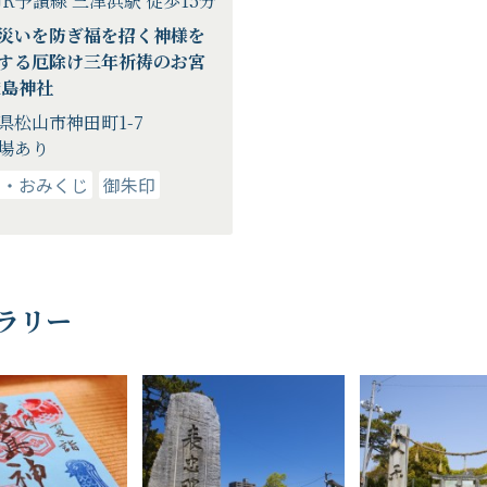
JR予讃線 三津浜駅 徒歩15分
災いを防ぎ福を招く神様を
する厄除け三年祈祷のお宮
厳島神社
県松山市神田町1-7
場あり
り・おみくじ
御朱印
ラリー