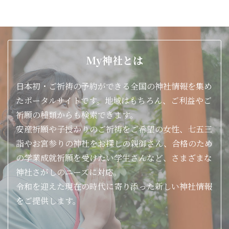
お守り・おみくじ
やっている
御朱印
やっている
My神社とは
供養・
やっていない
お焚き上げ
日本初・ご祈祷の予約ができる全国の神社情報を集め
七五三 厄払い 安産祈願 初宮詣 お宮
たポータルサイトです。地域はもちろん、ご利益やご
祈願・お祓い
参り 結婚式 年祝い・長寿祝い 健康・
祈願の種類からも検索できます。
病気平癒 車・交通安全 出張祭典（地
鎮祭他）
安産祈願や子授かりのご祈祷をご希望の女性、七五三
詣やお宮参りの神社をお探しの親御さん、合格のため
各種初穂料
の学業成就祈願を受けたい学生さんなど、さまざまな
（ご祈祷料）
神社さがしのニーズに対応。
令和を迎えた現在の時代に寄り添った新しい神社情報
バリアフリー
スロープ
をご提供します。
設備