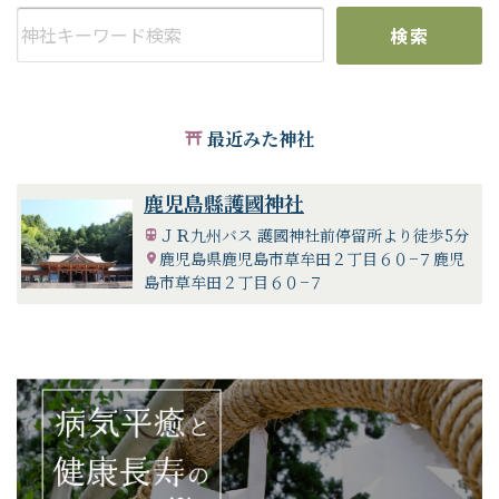
営期成会を結成し着工。
昭和21年5月ー神道司令により国家管理を離れ、宗教法人とな
検索
る。
昭和22年5月ー社名を薩隅頌徳神社と改称
昭和23年10月ー戦時中の造営工事を再開し十月に竣工。十一
月に現鎮座地に御遷座。県庁内の旭桜神社の御祭神殉職警察
最近みた神社
官・消防官を相殿神として奉斎
昭和28年2月ー社名を鹿児島縣護國神社に復称
昭和40年10月ー自衛隊殉職者を相殿神として奉斎
鹿児島縣護國神社
ＪＲ九州バス 護國神社前停留所より徒歩5分
ご由緒
鹿児島県鹿児島市草牟田２丁目６０−７鹿児
島市草牟田２丁目６０−７
鹿児島縣護國神社の創建は遠く明治元年に遡ります。動乱の
明治維新期、旧幕府軍と薩長諸藩の兵が鳥羽伏見で衝突、戊
辰戦争の口火が切られました。この戦では薩摩藩士が大いに
奮戦し京都方を勝利に導きました。明治元年1月12日、時の藩
主島津忠義は朝廷に召されて参内し、戦功に対する感謝状と
剣一振りを賜りました。更に、殉死した薩摩藩士を慰霊する
神社を創建せよとの御沙汰書と金五百両を賜り、その年の七
月、鹿児島山之口馬場（現在の天文館地蔵角付近）に鹿児島
縣護國神社の起源となる「靖献霊社（いさたまれいしゃ）」
が創建されました。