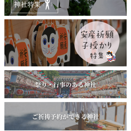
明治天皇の直々の仰せによって創建された大変由緒深い神社
です。
英霊７万7千6百余柱
御祭神
江戸時代の末期から、日清・日露戦
争、大東亜戦争に至るまで、尊い命
を祖国の為に捧げられた本県出身の
英霊、また鹿児島県に縁のある警察
官・消防士・自衛隊員の殉職者をお
祀りしています。
子授安産 恋愛成就・縁結び 厄払い 健
ご利益
康長寿 病気平癒 交通安全 心願成就
勝負運 商売繁盛 五穀豊穣 家内安全
学業成就 諸願成就
鹿児島県護國神社崇敬奉賛会
崇敬会
鹿児島県護國神社敬神婦人会「さく
ら会」
※入会を御希望の方は、社務所まで
お問い合わせください。