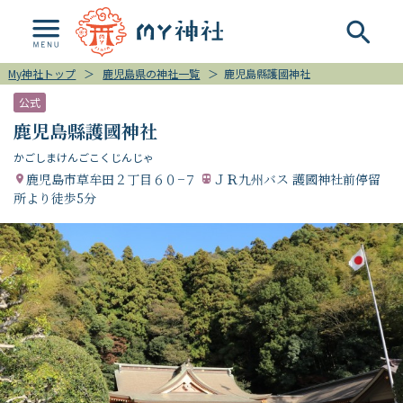
My神社トップ
＞
鹿児島県の神社一覧
＞
鹿児島縣護國神社
公式
鹿児島縣護國神社
かごしまけんごこくじんじゃ
鹿児島市草牟田２丁目６０−７
ＪＲ九州バス 護國神社前停留
所より徒歩5分