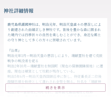
神社詳細情報
鹿児島県護國神社は、明治元年、明治天皇直々の思召しによ
り創建された由緒正しき神社です。背後を豊かな森に囲まれ
た境内では四季折々の自然を楽しむことができ、身近な郷土
の守り神として多くの方々に崇敬されています。
『沿革』
明治元年1月ー明治天皇の思召しにより、靖献霊社を建て戊辰
戦争の戦没者を祀る
明治2年10月ー靖献霊社を照国町（現在の探勝園隣接地）に遷
座。現在は頓宮として社殿が残存している。
明治5年6月ー明治天皇西国御巡幸に祭し、侍従番長正二位後
醍醐忠順を勅使として遣わされ金幣を賜る。社名を「靖献神
社」に改称。
続きを表示
明治7年ー官祭社に列せられ、翌年鹿児島招魂社と改称
昭和14年４月ー内務省指定神社となり「鹿児島縣護國神社」
と改称
昭和16年ー現鎮座地に御遷座のため県知事を会長とする御造