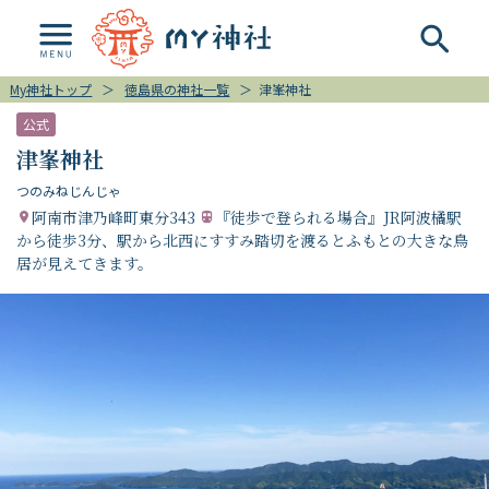
My神社トップ
＞
徳島県の神社一覧
＞
津峯神社
公式
津峯神社
つのみねじんじゃ
阿南市津乃峰町東分343
『徒歩で登られる場合』JR阿波橘駅
から徒歩3分、駅から北西にすすみ踏切を渡るとふもとの大きな鳥
居が見えてきます。