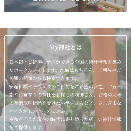
お守り・おみくじ
やっている
御朱印
やっている
My神社とは
供養・
やっている
お焚き上げ
日本初・ご祈祷の予約ができる全国の神社情報を集め
祈願・お祓い
七五三 厄払い 安産祈願
たポータルサイトです。地域はもちろん、ご利益やご
祈願の種類からも検索できます。
各種初穂料
安産祈願や子授かりのご祈祷をご希望の女性、七五三
（ご祈祷料）
詣やお宮参りの神社をお探しの親御さん、合格のため
の学業成就祈願を受けたい学生さんなど、さまざまな
神社さがしのニーズに対応。
令和を迎えた現在の時代に寄り添った新しい神社情報
をご提供します。