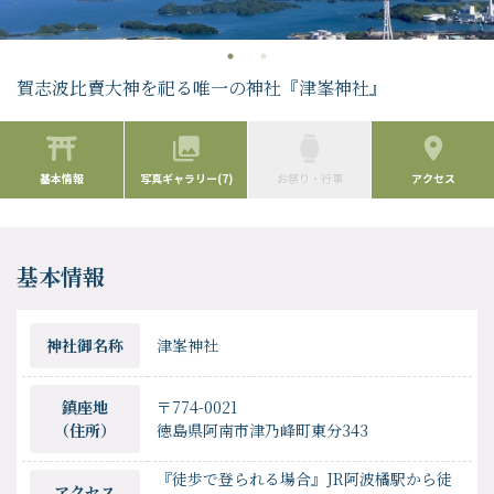
賀志波比賣大神を祀る唯一の神社『津峯神社』
基本情報
写真ギャラリー(7)
お祭り・行事
アクセス
基本情報
神社御名称
津峯神社
鎮座地
〒774-0021
（住所）
徳島県阿南市津乃峰町東分343
『徒歩で登られる場合』JR阿波橘駅から徒
アクセス