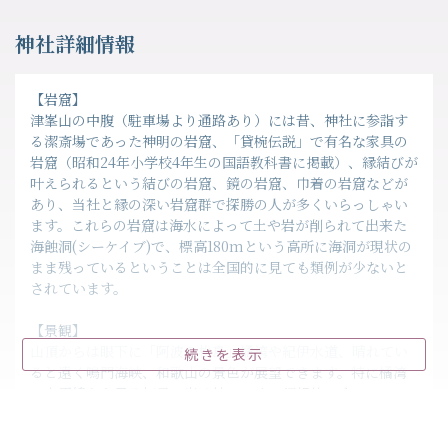
神社詳細情報
【岩窟】
津峯山の中腹（駐車場より通路あり）には昔、神社に参詣す
る潔斎場であった神明の岩窟、「貸椀伝説」で有名な家具の
岩窟（昭和24年小学校4年生の国語教科書に掲載）、縁結びが
叶えられるという結びの岩窟、鏡の岩窟、巾着の岩窟などが
あり、当社と縁の深い岩窟群で探勝の人が多くいらっしゃい
ます。これらの岩窟は海水によって土や岩が削られて出来た
海蝕洞(シーケイブ)で、標高180mという高所に海洞が現状の
まま残っているということは全国的に見ても類例が少ないと
されています。
【景観】
山頂からは眼下に「阿波の松島」橘湾や紀伊水道、晴れてい
続きを表示
ると遠く鳴門海峡、和歌山の景色が展望できます。特に橘湾
の水平線から昇る初日の出は神々しく、幻想的です。
山麓から八合目まで上る津峯スカイラインでは、眼下に広が
る景観だけでなく、春は桜、夏は紫陽花、秋は紅葉と美しい