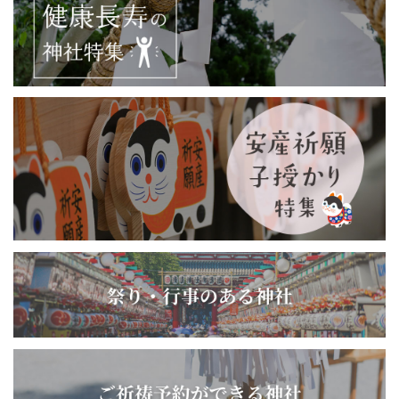
言うべく、遠くは紀の和歌の浦、淡路、鳴門、近くは小松
島、橘湾等、雲霞縹緲の間に展望することができ、俯瞰すれ
ば紺碧の海面を、或いは飛鳥の如く、或いは漂葉の如く去来
する機船、漁船の妙様筆紙に尽しがたく、海底の旭日、西山
の夕陽、その景、阿波八景随一の名にはじず、陸前の松島に
似て勝るとも劣らぬ絶景である。
赫々たる神徳、風光の美をかね実に天下の勝地であり、今や
阪神、和歌山、香川、高知県をはじめ、全國各地に崇敬者を
有し、篤信の徒、観光の客、この霊域に賽する者年間五十万
人を超えている。
天正年間、阿土合戦の戦火に罹災するも藩政時代には國主蜂
須賀阿波守の崇敬あつく、家老賀島家歴代の家例として正月
三日諸臣を従え、参詣され、近くは大正九年五月二日蜂須賀
正韶侯爵、昭和二年六月二日伏見宮博義王殿下がそれぞれ参
拝せられ月桂樹の記念植樹をされている。
賀志波比賣大神（かしはひめのおお
御祭神
かみ）
大山祗大神（相 殿）
厄払い 病気平癒 交通安全 商売繁盛
ご利益
家内安全