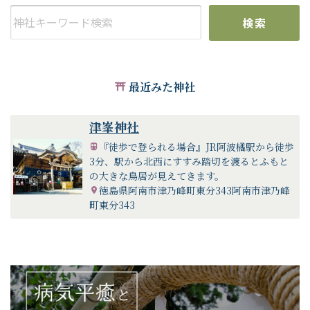
景色を楽しみながらのドライブは快適です。特に津峯神社は
桜の名所としても知られており、時期になると多くの人出に
検索
にぎわいます。
西側山麓の石門公園は藤の名所として、整備された「陣ヶ丸
遊歩道」では神明の窟など5つの岩窟、揺すると音の出る「揺
るぎ岩」が見られます。
最近みた神社
ご由緒
津峯神社
黄塵の巷を離れ、雲表遙かにそびゆる阿南霊峰の頂上に弥高
『徒歩で登られる場合』JR阿波橘駅から徒歩
く鎮まります、延喜式内社（賀志波比売神）津峯神社は、人
3分、駅から北西にすすみ踏切を渡るとふもと
皇第四十五代聖武天皇の御宇、神亀元年、神託によって國家
の大きな鳥居が見えてきます。
の鎮護、民族長寿延命の守護神として賀志波比売大神を御本
徳島県阿南市津乃峰町東分343阿南市津乃峰
社に、開運招福、海上安全の守護神として恵比須大神、大國
町東分343
主大神を境内社に奉斎し、國主、領主の尊崇頗る篤く、殊に
阿淡の藩主蜂須賀家歴代の家運長久を祈願せられ、爾来県内
外の庶民開運招福、生命の守護神として、ことのほか信仰
し、更に主神、賀志波比売大神は延命長寿を司り一日に一人
の生命をお助け下さるとの御神徳、また恵比須大神は、福の
神として阿波七福神めぐりの社寺に加わり、この霊域に参詣
する全國各地の崇敬者が四季絶えることがない。室戸阿南海
岸國定公園の当津峯山は本州の東南に屹立して衆山の崇とも