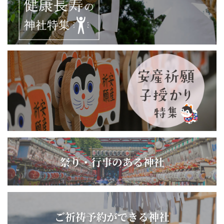
となりました。
写真：境内拡張工事に従事する祖国振興隊（昭和14年頃）
ご由緒
社伝によれば、本宮は神武天皇の孫にあたる健磐龍命（たけ
いわたつのみこと）（熊本・阿蘇神社ご祭神）が九州の長官
に就任した際、祖父のご遺徳たたえるために鎮祭したのが始
まりと伝えられています。下って第十代崇神天皇、第十二代
景行（けいこう）天皇の熊襲（くまそ）ご征討の際に社殿の
ご造営があり、ついで第十五代応神（おうじん）天皇の御
代、日向の国造が修造鎮祭（しゅうぞうちんさい）せられた
旨が旧記に伝えられています
【ご祭神】
御祭神
神日本磐余彦天皇（第一代・神武天
皇）
【相殿】
左 鵜鷀草葺不合尊（御父君）
右 玉依姫命 （御母君）