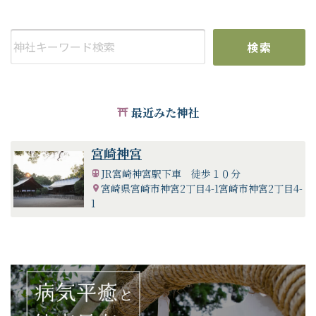
【二度にわたる拡張】
『明治40年の拡張』
明治31年二条基弘（にじょうもとひろ）公爵、島津忠亮（し
まづただあきら）伯爵、高木兼寛（たかきかねひろ）男爵ら
検索
が中心となって「神武天皇御降誕大祭会」が組織されまし
た。宮崎神宮を社格に見合った規模の大社とすべく、奉賛会
が組織され全国規模での募財活動が展開されました。皇室か
らのご下賜（かし）金や政府の改築費（7年間）なども支出さ
最近みた神社
れ、明治40年9月に竣工となりました。
『皇紀二千六百年（昭和15年）の拡張』
宮崎神宮
昭和15年は神武天皇ご即位後二千六百年の佳節にあたり、肇
JR宮崎神宮駅下車 徒歩１０分
国の歴史を偲び寿ぐために、紀元二千六百年奉祝会（総裁・
宮崎県宮崎市神宮2丁目4-1宮崎市神宮2丁目4-
秩父宮雍仁親王（ちちぶのみややすひとしんのう）、副総
1
裁・近衛文麿（このえふみまろ）、会長・徳川家達（とくが
わいえさと））が設立されました。昭和13年7月の総会におい
て、当神宮は橿原神宮についで第二位にランクされ、境内地
の拡張工事や徴古館の改築など、県内外の祖国振興隊の勤労
奉仕によって進められました。昭和15年11月25日、高松宮宣
仁親王殿下（たかまつのみやのぶひとしんのうでんか）のご
台臨を仰いで宮崎神宮境域拡張工事竣工奉献祭が斎行され、
ようやくにして社格に見合った境内を得て、面目を施すこと