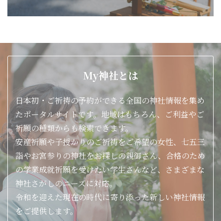
子授安産 厄払い 病気平癒 交通安全
ご利益
勝負運 家内安全 学業成就
お守り・おみくじ
やっている
御朱印
やっている
My神社とは
供養・
やっていない
日本初・ご祈祷の予約ができる全国の神社情報を集め
お焚き上げ
たポータルサイトです。地域はもちろん、ご利益やご
七五三 厄払い 初宮詣 結婚式 年祝
祈願の種類からも検索できます。
祈願・お祓い
い・長寿祝い 健康・病気平癒 車・交
安産祈願や子授かりのご祈祷をご希望の女性、七五三
通安全 神葬祭
詣やお宮参りの神社をお探しの親御さん、合格のため
各種初穂料
の学業成就祈願を受けたい学生さんなど、さまざまな
（ご祈祷料）
神社さがしのニーズに対応。
令和を迎えた現在の時代に寄り添った新しい神社情報
をご提供します。