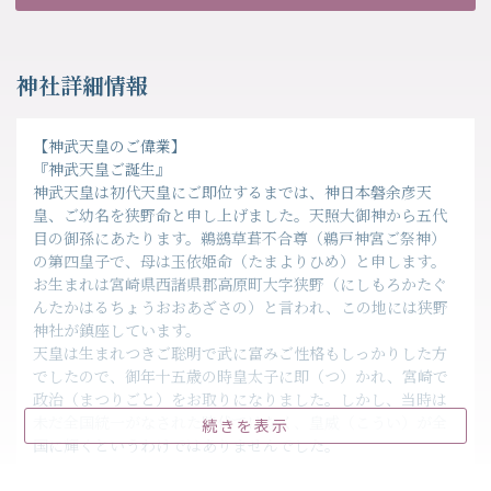
神社詳細情報
【神武天皇のご偉業】
『神武天皇ご誕生』
神武天皇は初代天皇にご即位するまでは、神日本磐余彦天
皇、ご幼名を狭野命と申し上げました。天照大御神から五代
目の御孫にあたります。鵜鷀草葺不合尊（鵜戸神宮ご祭神）
の第四皇子で、母は玉依姫命（たまよりひめ）と申します。
お生まれは宮崎県西諸県郡高原町大字狭野（にしもろかたぐ
んたかはるちょうおおあざさの）と言われ、この地には狭野
神社が鎮座しています。
天皇は生まれつきご聡明で武に富みご性格もしっかりした方
でしたので、御年十五歳の時皇太子に即（つ）かれ、宮崎で
政治（まつりごと）をお取りになりました。しかし、当時は
未だ全国統一がなされた時代ではなく、皇威（こうい）が全
続きを表示
国に輝くというわけではありませんでした。