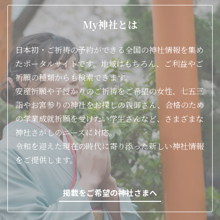
My神社とは
日本初・ご祈祷の予約ができる全国の神社情報を集め
たポータルサイトです。地域はもちろん、ご利益やご
祈願の種類からも検索できます。
安産祈願や子授かりのご祈祷をご希望の女性、七五三
詣やお宮参りの神社をお探しの親御さん、合格のため
の学業成就祈願を受けたい学生さんなど、さまざまな
神社さがしのニーズに対応。
令和を迎えた現在の時代に寄り添った新しい神社情報
をご提供します。
掲載をご希望の神社さまへ