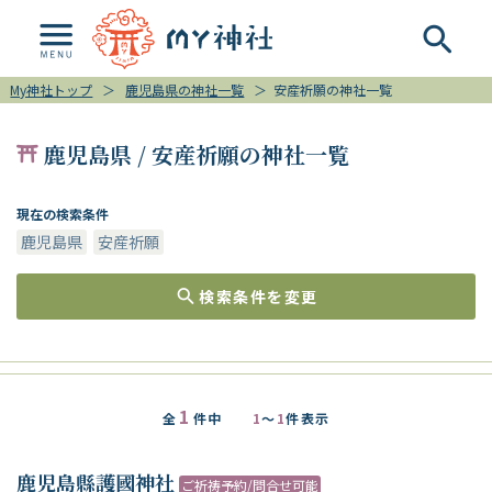
My神社トップ
＞
鹿児島県の神社一覧
＞
安産祈願の神社一覧
鹿児島県 / 安産祈願の神社一覧
現在の検索条件
鹿児島県
安産祈願
検索条件を変更
1
全
件中
1
～
1
件表示
鹿児島縣護國神社
ご祈祷予約/問合せ可能