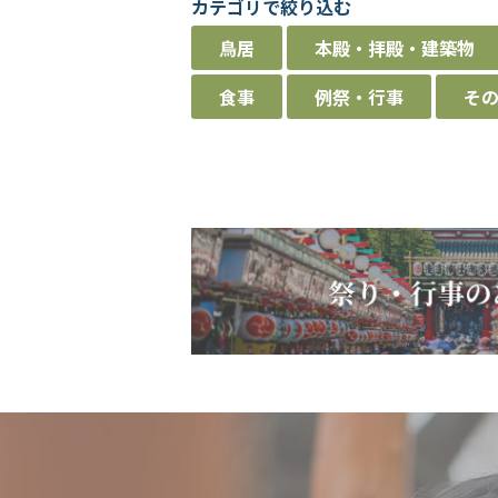
カテゴリで絞り込む
鳥居
本殿・拝殿・建築物
食事
例祭・行事
そ