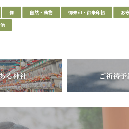
像
自然・動物
御朱印・御朱印帳
お
の他