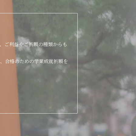
、ご利益やご祈願の種類からも
、合格のための学業成就祈願を