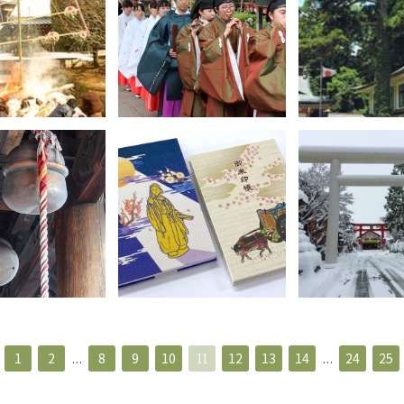
1
2
...
8
9
10
11
12
13
14
...
24
25