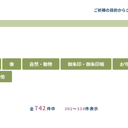
ご祈祷の目的から
像
自然・動物
御朱印・御朱印帳
お
の他
742
全
件中
301
～
330
件表示