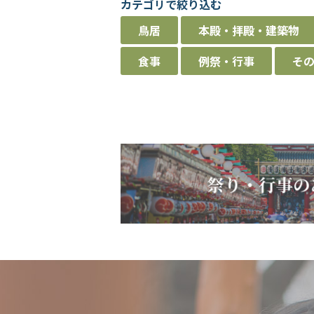
カテゴリで絞り込む
鳥居
本殿・拝殿・建築物
食事
例祭・行事
そ