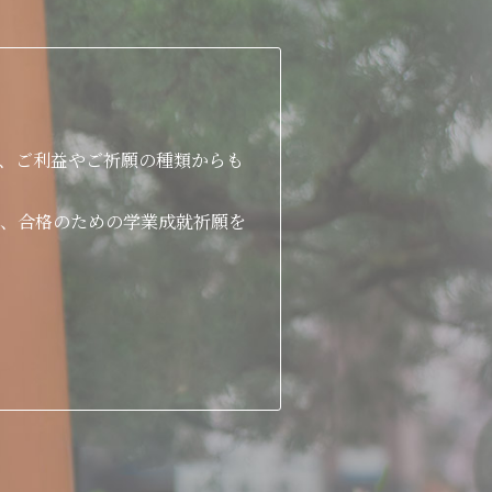
、ご利益やご祈願の種類からも
、合格のための学業成就祈願を