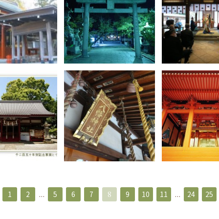
1
2
...
5
6
7
8
9
10
11
...
24
25