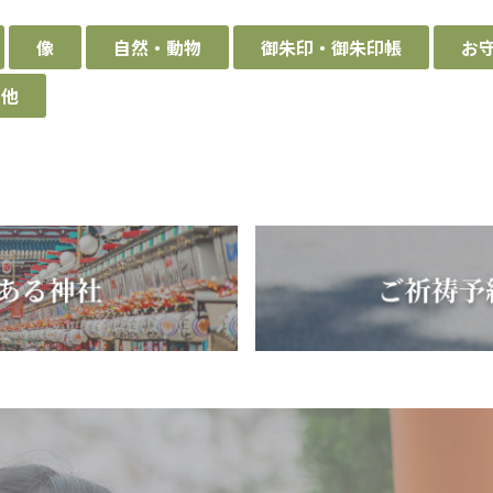
像
自然・動物
御朱印・御朱印帳
お
の他