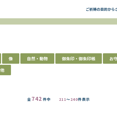
ご祈祷の目的から
像
自然・動物
御朱印・御朱印帳
お
の他
742
全
件中
211
～
240
件表示