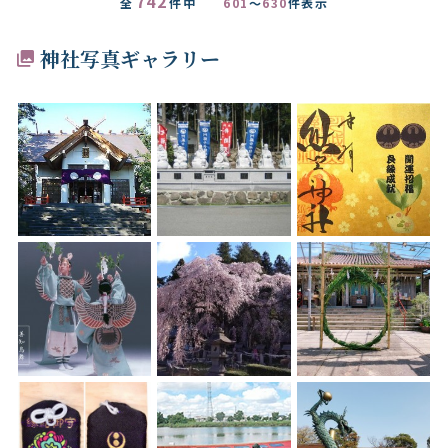
742
全
件中
601
～
630
件表示
神社写真ギャラリー