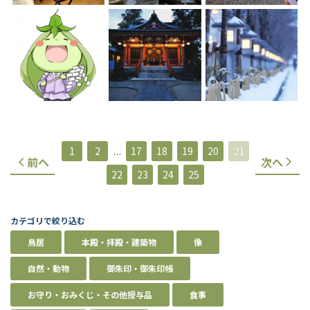
1
2
...
17
18
19
20
21
前へ
次へ
22
23
24
25
カテゴリで絞り込む
鳥居
本殿・拝殿・建築物
像
自然・動物
御朱印・御朱印帳
お守り・おみくじ・その他授与品
食事