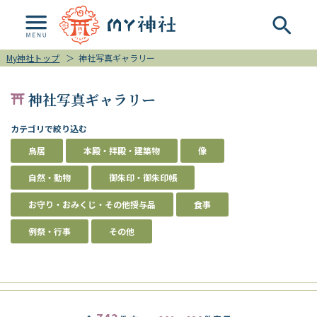
My神社トップ
＞
神社写真ギャラリー
神社写真ギャラリー
カテゴリで絞り込む
鳥居
本殿・拝殿・建築物
像
自然・動物
御朱印・御朱印帳
お守り・おみくじ・その他授与品
食事
例祭・行事
その他