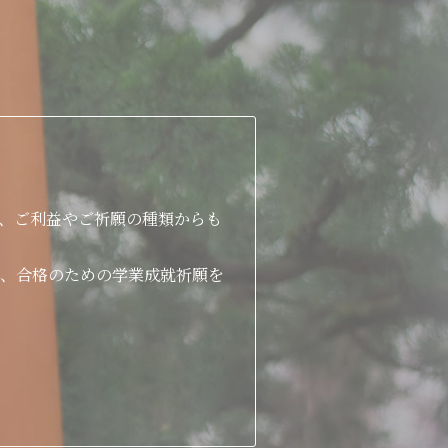
、ご利益やご祈願の種類からも
、合格のための学業成就祈願を