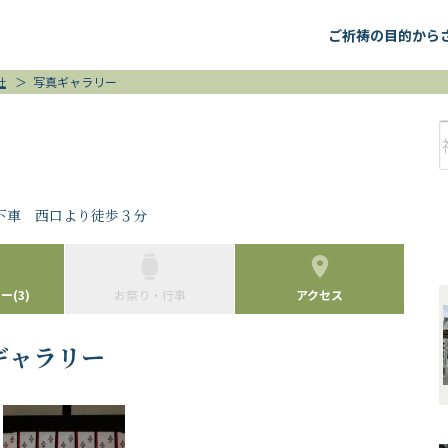
ご祈祷の目的から
社
＞
写真ギャラリー
下車 西口より徒歩３分
(3)
お祭り・行事
アクセス
ギャラリー