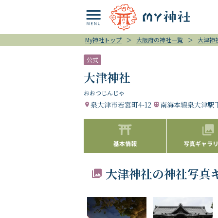
My神社トップ
＞
大阪府の神社一覧
＞
大津神
公式
大津神社
おおつじんじゃ
泉大津市若宮町4-12
南海本線泉大津駅
基本情報
写真ギャラリー
大津神社の神社写真