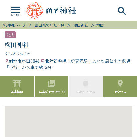
My神社トップ
＞
富山県の神社一覧
＞
櫛田神社
＞
地図
公式
櫛田神社
くしだじんじゃ
射水市串田6841
北陸新幹線「新高岡駅」あいの風とやま鉄道
「小杉」から車で約15分
基本情報
写真ギャラリー(8)
お祭り・行事
アクセス