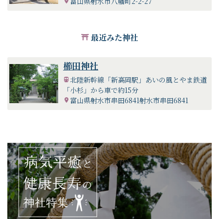
富山県射水市八幡町2-2-27
最近みた神社
櫛田神社
北陸新幹線「新高岡駅」あいの風とやま鉄道
「小杉」から車で約15分
富山県射水市串田6841射水市串田6841