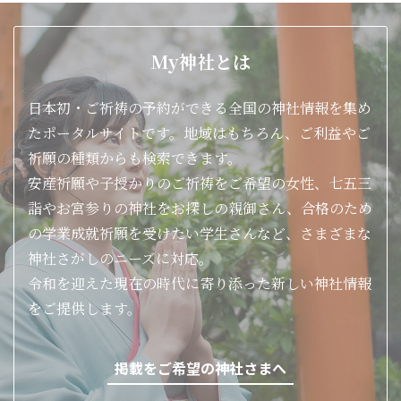
My神社とは
日本初・ご祈祷の予約ができる全国の神社情報を集め
たポータルサイトです。地域はもちろん、ご利益やご
祈願の種類からも検索できます。
安産祈願や子授かりのご祈祷をご希望の女性、七五三
詣やお宮参りの神社をお探しの親御さん、合格のため
の学業成就祈願を受けたい学生さんなど、さまざまな
神社さがしのニーズに対応。
令和を迎えた現在の時代に寄り添った新しい神社情報
をご提供します。
掲載をご希望の神社さまへ