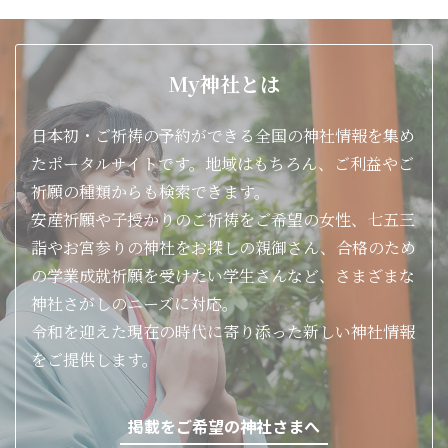
My神社とは
日本初・ご祈祷の予約ができる全国の神社情報を集め
たポータルサイトです。地域はもちろん、ご利益やご
祈願の種類からも検索できます。
安産祈願や子授かりのご祈祷をご希望の女性、七五三
詣やお宮参りの神社をお探しの親御さん、合格のため
の学業成就祈願を受けたい学生さんなど、さまざまな
神社さがしのニーズに対応。
令和を迎えた現在の時代に寄り添った新しい神社情報
をご提供します。
掲載をご希望の神社さまへ