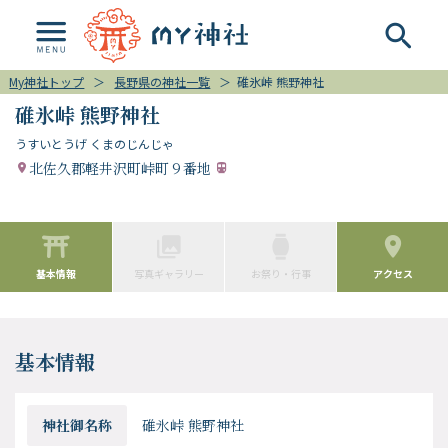
My神社トップ
＞
長野県の神社一覧
＞
碓氷峠 熊野神社
碓氷峠 熊野神社
うすいとうげ くまのじんじゃ
北佐久郡軽井沢町峠町９番地
基本情報
写真ギャラリー
お祭り・行事
アクセス
基本情報
神社御名称
碓氷峠 熊野神社