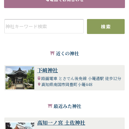
検索
近くの神社
下﨑神社
路面電車 とさでん後免線 小篭通駅 徒歩12分
高知県南国市岡豊町小篭448
最近みた神社
高知一ノ宮 土佐神社