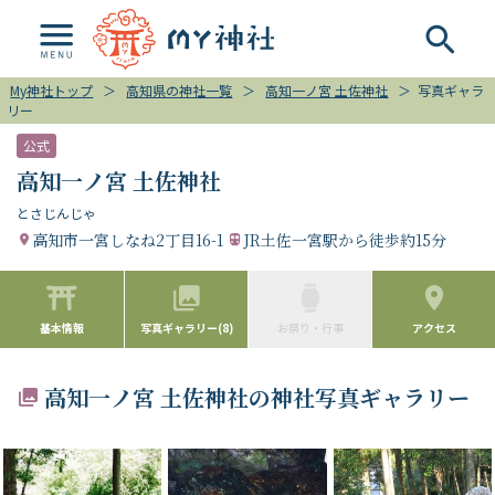
My神社トップ
＞
高知県の神社一覧
＞
高知一ノ宮 土佐神社
＞
写真ギャラ
リー
公式
高知一ノ宮 土佐神社
とさじんじゃ
高知市一宮しなね2丁目16-1
JR土佐一宮駅から徒歩約15分
基本情報
写真ギャラリー(8)
お祭り・行事
アクセス
高知一ノ宮 土佐神社の神社写真ギャラリー