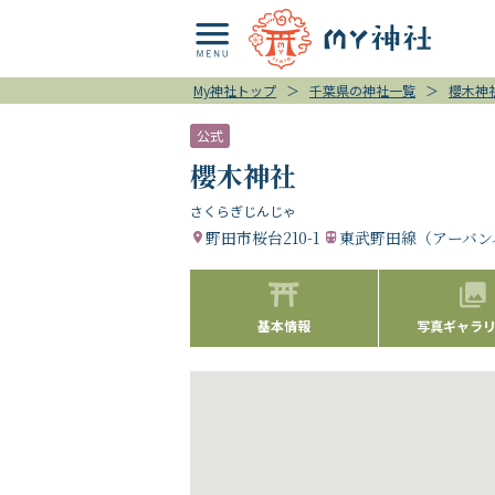
My神社トップ
＞
千葉県の神社一覧
＞
櫻木神
公式
櫻木神社
さくらぎじんじゃ
野田市桜台210-1
東武野田線（アーバン
基本情報
写真ギャラリー