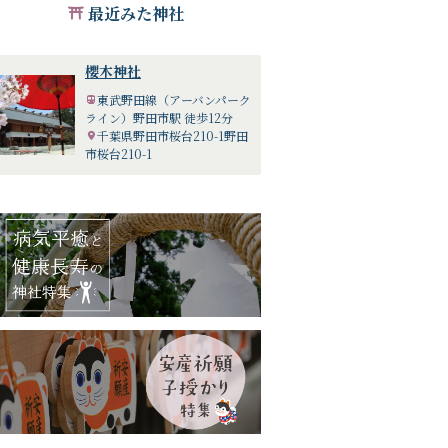
最近みた神社
櫻木神社
東武野田線（アーバンパーク
ライン）野田市駅 徒歩12分
千葉県野田市桜台210-1野田
市桜台210-1