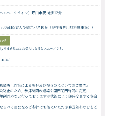
バンパークライン）野田市駅 徒歩12分
300台収/容大型観光バス10台（参拝者専用無料駐車場））
わせ
My神社を見たとお伝えになるとスムーズです。
.info/
感染防止対策による参拝及び授与のについてのご案内』
染防止のため、参拝時間の短縮や開門閉門時間の変更、
規制対応など行っておりますが状況により随時変更する場合
なるべく密になるご参拝はお控えいただき郵送頒布などをご