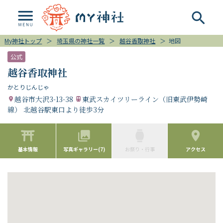
My神社トップ
＞
埼玉県の神社一覧
＞
越谷香取神社
＞
地図
公式
越谷香取神社
かとりじんじゃ
越谷市大沢3-13-38
東武スカイツリーライン（旧東武伊勢崎
線） 北越谷駅東口より徒歩3分
基本情報
写真ギャラリー(7)
お祭り・行事
アクセス