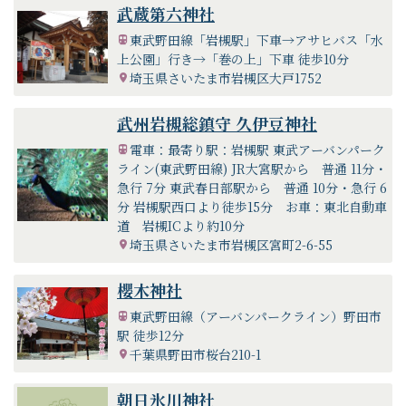
武蔵第六神社
東武野田線「岩槻駅」下車→アサヒバス「水
上公園」行き→「巻の上」下車 徒歩10分
埼玉県さいたま市岩槻区大戸1752
武州岩槻総鎮守 久伊豆神社
電車：最寄り駅：岩槻駅 東武アーバンパーク
ライン(東武野田線) JR大宮駅から 普通 11分・
急行 7分 東武春日部駅から 普通 10分・急行 6
分 岩槻駅西口より徒歩15分 お車：東北自動車
道 岩槻ICより約10分
埼玉県さいたま市岩槻区宮町2-6-55
櫻木神社
東武野田線（アーバンパークライン）野田市
駅 徒歩12分
千葉県野田市桜台210-1
朝日氷川神社