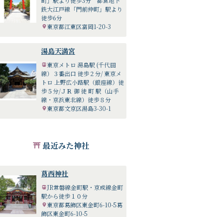
町」駅より徒歩3分 都営地下
鉄大江戸線「門前仲町」駅より
徒歩6分
東京都江東区富岡1-20-3
湯島天満宮
東京メトロ 湯島駅 (千代田
線）３番出口 徒歩２分/ 東京メ
トロ 上野広小路駅（銀座線）徒
歩５分/ＪＲ 御 徒 町 駅（山手
線・京浜東北線）徒歩８分
東京都文京区湯島3-30-1
最近みた神社
葛西神社
JR常磐線金町駅・京成線金町
駅から徒歩１０分
東京都葛飾区東金町6-10-5葛
飾区東金町6-10-5