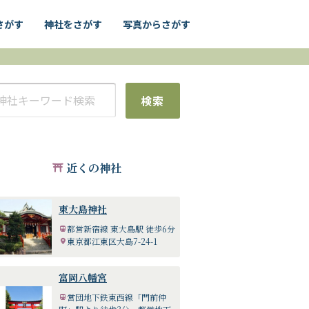
さがす
神社をさがす
写真からさがす
検索
近くの神社
東大島神社
都営新宿線 東大島駅 徒歩6分
東京都江東区大島7-24-1
富岡八幡宮
営団地下鉄東西線「門前仲