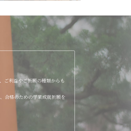
、ご利益やご祈願の種類からも
、合格のための学業成就祈願を