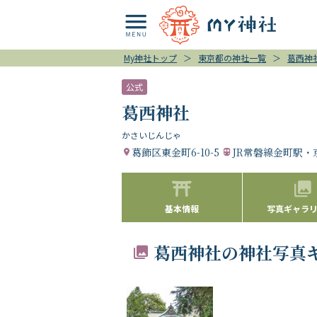
My神社トップ
＞
東京都の神社一覧
＞
葛西神
公式
葛西神社
かさいじんじゃ
葛飾区東金町6-10-5
JR常磐線金町駅
基本情報
写真ギャラリー
葛西神社の神社写真