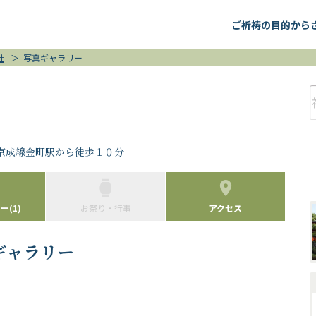
ご祈祷の目的から
社
＞
写真ギャラリー
・京成線金町駅から徒歩１０分
(1)
お祭り・行事
アクセス
ギャラリー