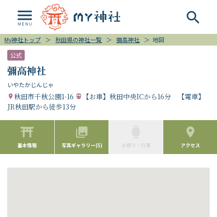
My神社トップ
＞
秋田県の神社一覧
＞
彌高神社
＞
地図
公式
彌高神社
いやたかじんじゃ
秋田市千秋公園1-16
【お車】秋田中央ICから16分 【電車】
JR秋田駅から徒歩13分
基本情報
写真ギャラリー(5)
お祭り・行事
アクセス