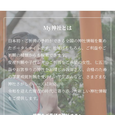
My神社とは
日本初・ご祈祷の予約ができる全国の神社情報を集め
たポータルサイトです。地域はもちろん、ご利益やご
祈願の種類からも検索できます。
安産祈願や子授かりのご祈祷をご希望の女性、七五三
詣やお宮参りの神社をお探しの親御さん、合格のため
の学業成就祈願を受けたい学生さんなど、さまざまな
神社さがしのニーズに対応。
令和を迎えた現在の時代に寄り添った新しい神社情報
をご提供します。