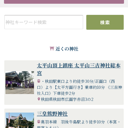
検索
近くの神社
太平山頂上鎮座 太平山三吉神社総本
宮
・秋田駅東口より約徒歩30分/正面口（西
口）より【太平方面行き】乗車約10分 《三吉神
社入口》下車徒歩2分
秋田県秋田市広面字赤沼3の2
三皇熊野神社
奥羽本線 羽後牛島駅より徒歩10分（本宮・
里宮ともに）