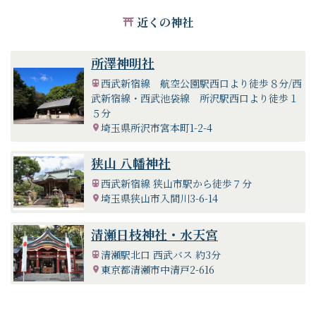
近くの神社
所澤神明社
西武新宿線 航空公園駅西口より徒歩８分/西
武新宿線・西武池袋線 所沢駅西口より徒歩１
５分
埼玉県所沢市宮本町1-2-4
狭山 八幡神社
西武新宿線 狭山市駅から徒歩７分
埼玉県狭山市入間川3-6-14
清瀬日枝神社・水天宮
清瀬駅北口 西武バス 約3分
東京都清瀬市中清戸2-616