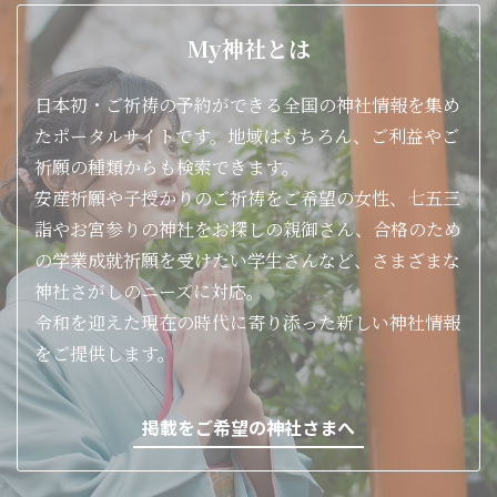
My神社とは
日本初・ご祈祷の予約ができる全国の神社情報を集め
たポータルサイトです。地域はもちろん、ご利益やご
祈願の種類からも検索できます。
安産祈願や子授かりのご祈祷をご希望の女性、七五三
詣やお宮参りの神社をお探しの親御さん、合格のため
の学業成就祈願を受けたい学生さんなど、さまざまな
神社さがしのニーズに対応。
令和を迎えた現在の時代に寄り添った新しい神社情報
をご提供します。
掲載をご希望の神社さまへ