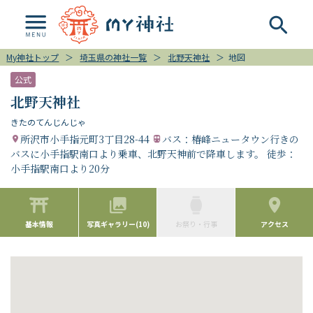
My神社トップ
＞
埼玉県の神社一覧
＞
北野天神社
＞
地図
公式
北野天神社
きたのてんじんじゃ
所沢市小手指元町3丁目28-44
バス：椿峰ニュータウン行きの
バスに小手指駅南口より乗車、北野天神前で降車します。 徒歩：
小手指駅南口より20分
基本情報
写真ギャラリー(10)
お祭り・行事
アクセス