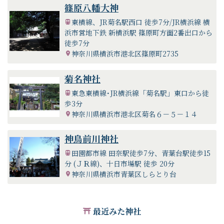
興して氏族の繁栄の基を計り、剣争を用ひずして温和の中に
篠原八幡大神
諸事泰平の国本を培養せられ、国治家斎の法を授け給ふ。知
東横線、JR菊名駅西口 徒歩7分/JR横浜線 横
謀悟道の祖を開き、国利民福を念とし、自を苦反し以て他を
浜市営地下鉄 新横浜駅 篠原町方面2番出口から
憐み給ふ。即ち当地開拓の先哲達人先ず此の大神を奉祀し、
徒歩7分
鎮護祈願せんため勧請せしなり。
神奈川県横浜市港北区篠原町2735
大己貴命（おおなむちのみこと）
御祭神
（別名 大国主命（おおくにぬしの
菊名神社
みこと）の名でも知られる出雲の
東急東横線･JR横浜線「菊名駅」東口から徒
神。
歩3分
福徳開運、縁結び、家内安全、諸業繁
神奈川県横浜市港北区菊名６－５－１４
栄、病気平癒など広い御神徳を併せ
持つ神様
神鳥前川神社
当神社創建は飛鳥時代 白鳳三年
創建
（紀元一三一二年、西暦六五二年）
田園都市線 田奈駅徒歩7分、青葉台駅徒歩15
に出雲大社の御分霊を歓請したのが
分 (ＪＲ線)、十日市場駅 徒歩 20分
初めと伝えられ、横浜旧市内最古の
神奈川県横浜市青葉区しらとり台
社とされています。
子授安産 厄払い 金運 病気平癒 心願
ご利益
成就 商売繁盛 渡航安全
最近みた神社