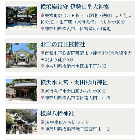
・おしゃもじ様のはなし
横浜総鎮守 伊勢山皇大神宮
鎌倉時代のはじめ、源頼朝公は戸部の辺りまで馬を走らせて
桜木町駅（ＪＲ線・市営地下鉄線）より徒歩
来て、現在のくらやみ坂で食事をとりました。その際にご飯
10分/日ノ出町駅（京浜急行）より徒歩10分
を盛ったしゃもじを土に挿し鎌倉に帰りました。
神奈川県横浜市西区宮崎町64番地
その後不思議なことに、そのしゃもじから芽が吹出し、村人
たちは「これは神様の木だ」と小さなお社を建ててお祀りし
お三の宮日枝神社
たのです。しゃもじはご飯をよそうもので、ご飯を食べると
のどが開き、のどが開けば咳が止まると百日咳を治す、咳止
市営地下鉄吉野町駅より徒歩3分/京急線南太
めの御利益があると云われています。
田駅より徒歩5分
神奈川県横浜市南区山王町5-32
ご由緒
横浜水天宮・太田杉山神社
当神社は、白鳳三年弥生二十日、出雲大社の御分霊を勧請
す。武相の地杉山神社多きも、延喜式内の杉山神社は当社な
京浜急行南太田駅から徒歩10分
りと云伝ふ。当神社の効顕の著しきを以て各近隣に杉山社の
神奈川県横浜市南区南太田2-7-29
名称多くなれとも云ふ。古くより武蔵国戸部村の鎮守にして
当地開拓の祖神なり。
根岸八幡神社
歴代の国守、地頭、代官等の尊信甚だ厚く、幕府よりは、
御朱印を附与しあり。御祭神は天孫降臨以前に己に国土開拓
JR根岸駅から徒歩７分
経営に威霊を発揮せられ給ふ。即ち日本最初の神社祭神な
神奈川県横浜市磯子区西町１－１
り。貧賤病弱を救癒し産業を授けて富益を増し、医薬の道を