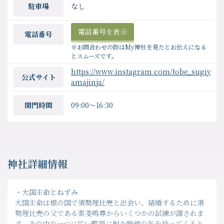
駐車場
なし
電話番号を表示
電話番号
※お問合わせの際はMy神社を見たとお伝えになる
とスムーズです。
https://www.instagram.com/tobe_sugiy
公式サイト
amajinja/
開門時間
09:00〜16:30
神社詳細情報
・大国主命とねずみ
大国主命は根の国で須勢理比売と出会い、結婚するために須
勢理比売の父である素戔嗚尊からいくつかの試練が課されま
す。その中の一つに広い野原に射た鳴鏑の矢を拾ってくると