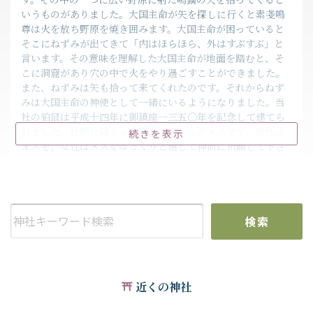
いうものがありました。大国主命が矢を探しに行くと素戔嗚
尊は火を放ち野原を焼き囲みます。大国主命が困っていると
そこにねずみが出てきて「内はほらほら、外はすぶすぶ」と
言います。その意味を理解した大国主命が地面を踏むと、そ
こに洞窟があり穴の中で火をやり過ごすことができました。
また、ねずみは矢も拾って来てくれたのです。それからねず
みは大国主命の神使として一緒にいるようになりました。当
社の狛鼠は平成十四年に御鎮座一三五〇年を記念して建てら
れました。社殿に向かって右がオス、左がメスです。男性は
続きを表示
オスを、女性はメスをゆっくりと廻して神前に祈願して下さ
い。
・境内社
神社創建以来、戸部各地域の集落毎に祀られていた大小の社
がありましたが、横浜の都市化につれて杉山神社境内に遷ら
検索
れました。天神社・稲荷社・山王社・社宮祀社（おしゃもじ
様）厳島社・浅間社・三峯社を現在は境内社として合せてお
祀りされています。
又、境内社の隣には法隆寺夢殿を模した聖徳太子殿が祀られ
近くの神社
ています。