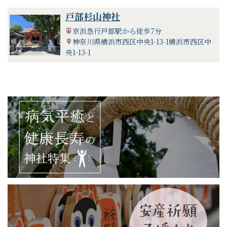
お守り・おみくじ
やっている
戸部杉山神社
京浜急行戸部駅から徒歩7分
御朱印
やっている
神奈川県横浜市西区中央1-13-1横浜市西区中
央1-13-1
供養・
やっている
お焚き上げ
七五三 厄払い 安産祈願 初宮詣 お宮
祈願・お祓い
参り 年祝い・長寿祝い 出張祭典（地
鎮祭他） 神葬祭 その他
各種初穂料
（ご祈祷料）