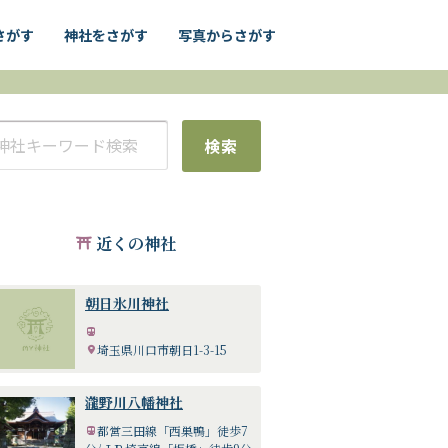
さがす
神社をさがす
写真からさがす
検索
近くの神社
朝日氷川神社
埼玉県川口市朝日1-3-15
瀧野川八幡神社
都営三田線「西巣鴨」徒歩7