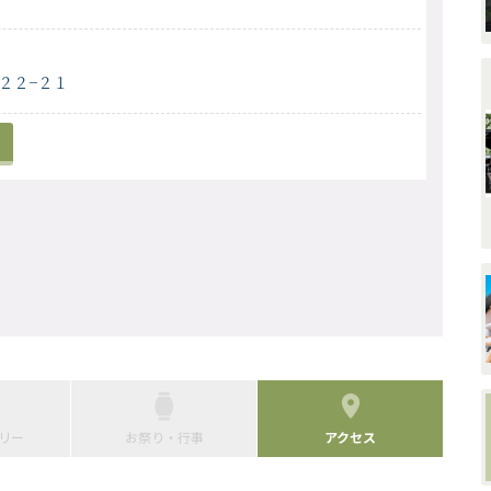
２２−２１
リー
お祭り・行事
アクセス