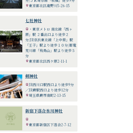
分/ＪＲ埼京線「板橋」徒歩9分
東京都北区滝野川5-26-15
七社神社
・東京メトロ 南北線「西ヶ
原」駅 ２番出口より徒歩２
分/JR京浜東北線「上中里」駅
「王子」駅より徒歩１０分/都電
荒川線「飛鳥山」駅より徒歩５
分
東京都北区西ケ原2-11-1
剣神社
JR西川口駅西口より徒歩9分
／JR蕨駅西口より徒歩12分
埼玉県蕨市南町2-13-15
新宿下落合氷川神社
東京都新宿区下落合2-7-12