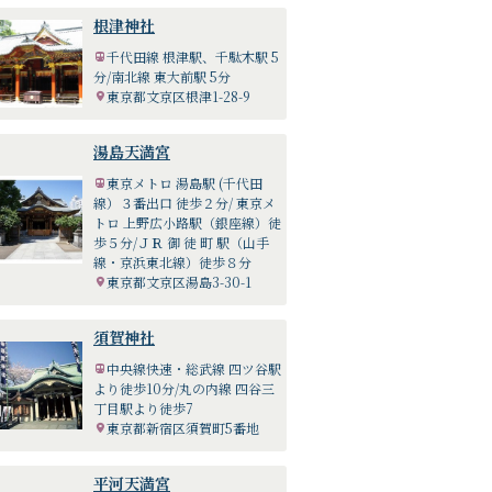
根津神社
千代田線 根津駅、千駄木駅 5
分/南北線 東大前駅 5分
東京都文京区根津1-28-9
湯島天満宮
東京メトロ 湯島駅 (千代田
線）３番出口 徒歩２分/ 東京メ
トロ 上野広小路駅（銀座線）徒
歩５分/ＪＲ 御 徒 町 駅（山手
線・京浜東北線）徒歩８分
東京都文京区湯島3-30-1
須賀神社
中央線快速・総武線 四ツ谷駅
より徒歩10分/丸の内線 四谷三
丁目駅より徒歩7
東京都新宿区須賀町5番地
平河天満宮