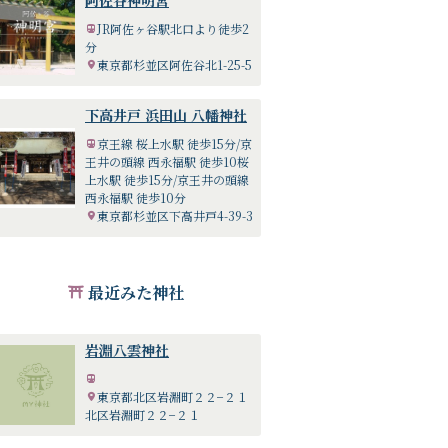
阿佐谷神明宮
JR阿佐ヶ谷駅北口より徒歩2
分
東京都杉並区阿佐谷北1-25-5
下高井戸 浜田山 八幡神社
京王線 桜上水駅 徒歩15分/京
王井の頭線 西永福駅 徒歩10桜
上水駅 徒歩15分/京王井の頭線
西永福駅 徒歩10分
東京都杉並区下高井戸4-39-3
最近みた神社
岩淵八雲神社
東京都北区岩淵町２２−２１
北区岩淵町２２−２１