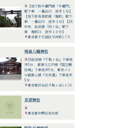
【地下鉄半蔵門線「半蔵門」
駅下車 一番出口 徒歩１分】
【地下鉄有楽町線「麹町」駅下
車 一番出口 徒歩３分】【JR
中央 総武線「四ツ谷」駅下
車 麹町口 徒歩１０分】
東京都千代田区平河町1-7-5
鳩森八幡神社
JR総武線『千駄ヶ谷』下車徒
歩5分 、都営大江戸線『国立競
技場』下車徒歩5分、東京メト
ロ副都心線『北参道』下車徒歩
5分
東京都渋谷区千駄ヶ谷1-1-24
青渭神社
東京都中野区弥生町