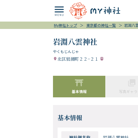
My神社トップ
＞
東京都の神社一覧
＞
岩淵八
岩淵八雲神社
やくもじんじゃ
北区岩淵町２２−２１
基本情報
写真ギャラ
基本情報
神社御名称
岩淵八雲神社