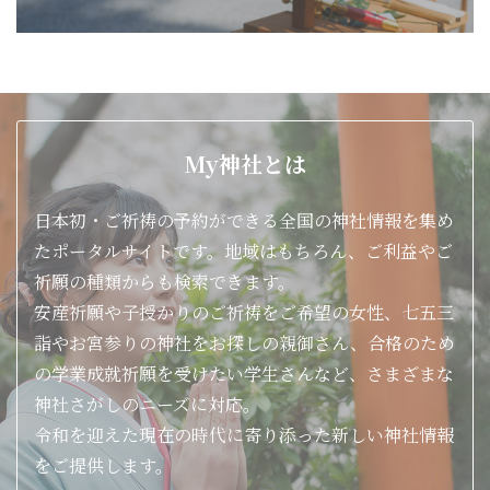
My神社とは
日本初・ご祈祷の予約ができる全国の神社情報を集め
たポータルサイトです。地域はもちろん、ご利益やご
祈願の種類からも検索できます。
安産祈願や子授かりのご祈祷をご希望の女性、七五三
詣やお宮参りの神社をお探しの親御さん、合格のため
の学業成就祈願を受けたい学生さんなど、さまざまな
神社さがしのニーズに対応。
令和を迎えた現在の時代に寄り添った新しい神社情報
をご提供します。