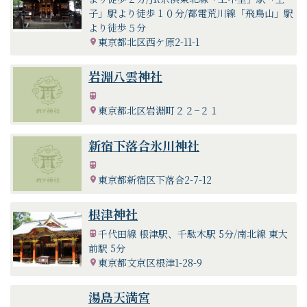
子」駅より徒歩１０分/都電荒川線「飛鳥山」駅
より徒歩５分
東京都北区西ケ原2-11-1
岩淵八雲神社
東京都北区岩淵町２２−２１
新宿下落合氷川神社
東京都新宿区下落合2-7-12
根津神社
千代田線 根津駅、千駄木駅 5分/南北線 東大
前駅 5分
東京都文京区根津1-28-9
湯島天満宮