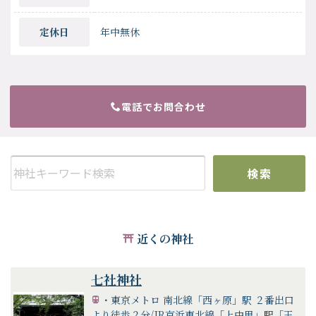
定休日
年中無休
電話でお問合わせ
検索
近くの神社
七社神社
・東京メトロ 南北線「西ヶ原」駅 ２番出口
より徒歩２分/JR京浜東北線「上中里」駅「王