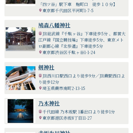
「四ツ谷」駅下車 麹町口 徒歩１０分】
東京都千代田区平河町1-7-5
鳩森八幡神社
JR総武線『千駄ヶ谷』下車徒歩5分 、都営大
江戸線『国立競技場』下車徒歩5分、東京メト
ロ副都心線『北参道』下車徒歩5分
東京都渋谷区千駄ヶ谷1-1-24
剣神社
JR西川口駅西口より徒歩9分／JR蕨駅西口よ
り徒歩12分
埼玉県蕨市南町2-13-15
乃木神社
千代田線 乃木坂駅 1番出口より徒歩1分
東京都港区赤坂8丁目11-27
赤坂氷川神社