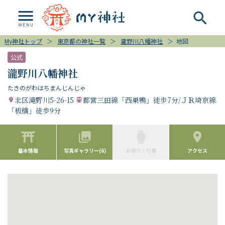
My神社トップ
＞
東京都の神社一覧
＞
瀧野川八幡神社
＞
地図
公式
瀧野川八幡神社
たきのがわはちまんじんじゃ
北区滝野川5-26-15
都営三田線「西巣鴨」徒歩7分/ＪＲ埼京線
「板橋」徒歩9分
基本情報
写真ギャラリー(6)
お祭り・行事
アクセス