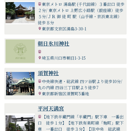
東京メトロ 湯島駅 (千代田線）３番出口 徒歩
２分/ 東京メトロ 上野広小路駅（銀座線）徒歩
５分/ＪＲ 御 徒 町 駅（山手線・京浜東北線）
徒歩８分
東京都文京区湯島3-30-1
朝日氷川神社
埼玉県川口市朝日1-3-15
須賀神社
中央線快速・総武線 四ツ谷駅より徒歩10分/
丸の内線 四谷三丁目駅より徒歩7
東京都新宿区須賀町5番地
平河天満宮
【地下鉄半蔵門線「半蔵門」駅下車 一番出
口 徒歩１分】【地下鉄有楽町線「麹町」駅下
車 一番出口 徒歩３分】【JR中央 総武線