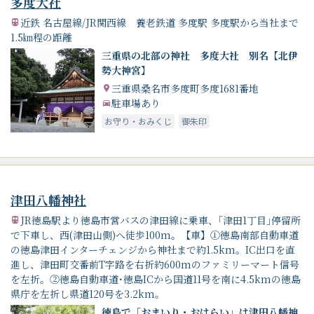
多度大社
近鉄 名古屋線/JR関西線 養老鉄道 多度駅 多度駅から当社まで
1.5㎞程の距離
三重県の北部の神社 多度大社 別名【北伊
勢大神宮】
三重県桑名市多度町多度1681番地
駐車場あり
お守り・おみくじ
御朱印
津田八幡神社
JR徳島駅より徳島市営バスの津田線に乗車、｢津田1丁目｣停留所
で下車し、西(津田山側)へ徒歩100m。【車】①徳島南部自動車道
の徳島津田インターチェンジから神社まで約1.5km。IC出口を直
進し、津田町交番前T字路を右折約600mのファミリーマート信号
を左折。②徳島自動車道･徳島ICから国道11号を南に4.5kmの徳島
県庁を左折し県道120号を3.2km。
徳島で「おまいり・おはらい」は津田八幡神