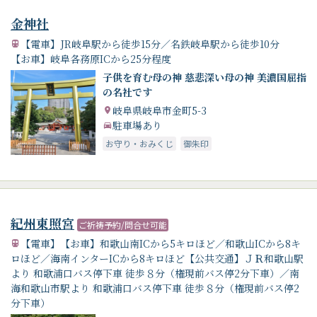
金神社
【電車】JR岐阜駅から徒歩15分／名鉄岐阜駅から徒歩10分
【お車】岐阜各務原ICから25分程度
子供を育む母の神 慈悲深い母の神 美濃国屈指
の名社です
岐阜県岐阜市金町5-3
駐車場あり
お守り・おみくじ
御朱印
紀州東照宮
ご祈祷予約/問合せ可能
【電車】【お車】和歌山南ICから5キロほど／和歌山ICから8キ
ロほど／海南インターICから8キロほど【公共交通】ＪＲ和歌山駅
より 和歌浦口バス停下車 徒歩８分（権現前バス停2分下車）／南
海和歌山市駅より 和歌浦口バス停下車 徒歩８分（権現前バス停2
分下車）