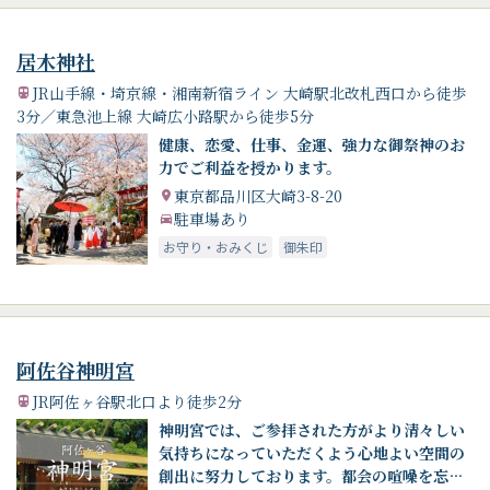
居木神社
JR山手線・埼京線・湘南新宿ライン 大崎駅北改札西口から徒歩
3分／東急池上線 大崎広小路駅から徒歩5分
健康、恋愛、仕事、金運、強力な御祭神のお
力でご利益を授かります。
東京都品川区大崎3-8-20
駐車場あり
お守り・おみくじ
御朱印
阿佐谷神明宮
JR阿佐ヶ谷駅北口より徒歩2分
神明宮では、ご参拝された方がより清々しい
気持ちになっていただくよう心地よい空間の
創出に努力しております。都会の喧噪を忘れ