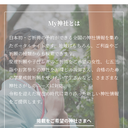
My神社とは
日本初・ご祈祷の予約ができる全国の神社情報を集め
たポータルサイトです。地域はもちろん、ご利益やご
祈願の種類からも検索できます。
安産祈願や子授かりのご祈祷をご希望の女性、七五三
詣やお宮参りの神社をお探しの親御さん、合格のため
の学業成就祈願を受けたい学生さんなど、さまざまな
神社さがしのニーズに対応。
令和を迎えた現在の時代に寄り添った新しい神社情報
をご提供します。
掲載をご希望の神社さまへ