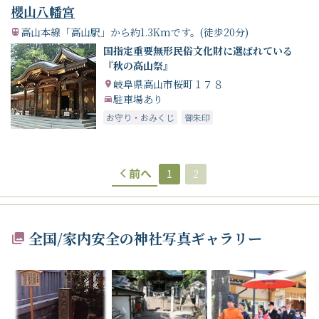
櫻山八幡宮
高山本線「高山駅」から約1.3Kmです。(徒歩20分)
国指定重要無形民俗文化財に選ばれている
『秋の高山祭』
岐阜県高山市桜町１７８
駐車場あり
お守り・おみくじ
御朱印
前へ
1
2
全国/家内安全の神社写真ギャラリー