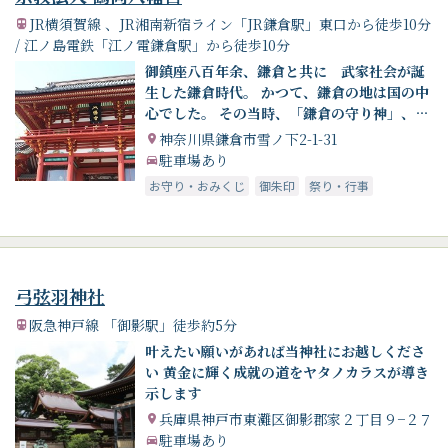
JR横須賀線 、JR湘南新宿ライン「JR鎌倉駅」東口から徒歩10分
/ 江ノ島電鉄「江ノ電鎌倉駅」から徒歩10分
御鎮座八百年余、鎌倉と共に 武家社会が誕
生した鎌倉時代。 かつて、鎌倉の地は国の中
心でした。 その当時、「鎌倉の守り神」、
「武士の守り神」として人々の精神のよりど
神奈川県鎌倉市雪ノ下2-1-31
ころとなっていたのが鶴岡八幡宮です。この
駐車場あり
場所を起点に、鎌倉では今に残る多くの歴史
お守り・おみくじ
御朱印
祭り・行事
や文化が生まれ、武士の都が栄えていきまし
た。 鎌倉の文化の起点として、鎌倉と共に歩
みを進めてまいります。
弓弦羽神社
阪急神戸線 「御影駅」徒歩約5分
叶えたい願いがあれば当神社にお越しくださ
い 黄金に輝く成就の道をヤタノカラスが導き
示します
兵庫県神戸市東灘区御影郡家２丁目９−２７
駐車場あり