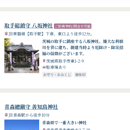
取手総鎮守 八坂神社
ご祈祷予約/問合せ可能
JR常磐線【取手駅】下車、東口より徒歩12分。
茨城の取手に鎮座する八坂神社。雄大な利根
川を背に建ち、創建当時より厄除け・除災招
福の信仰がございます。
茨城県取手市東1-2-9
駐車場あり
お守り・おみくじ
御朱印
青森總鎭守 善知鳥神社
JR青森駅から徒歩10分
青森県で一番大きい神社
青森県青森市安方2-7-18