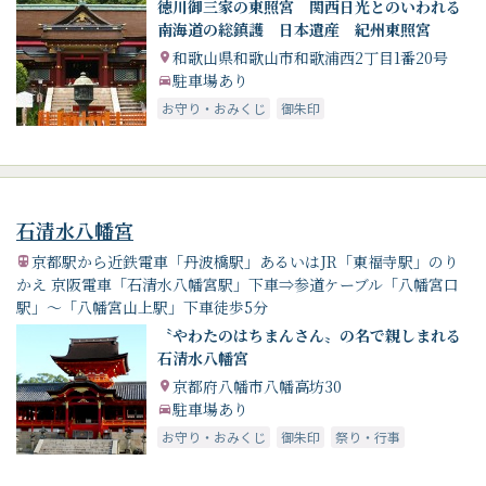
徳川御三家の東照宮 関西日光とのいわれる
南海道の総鎮護 日本遺産 紀州東照宮
和歌山県和歌山市和歌浦西2丁目1番20号
駐車場あり
お守り・おみくじ
御朱印
石清水八幡宮
京都駅から近鉄電車「丹波橋駅」あるいはJR「東福寺駅」のり
かえ 京阪電車「石清水八幡宮駅」下車⇒参道ケーブル「八幡宮口
駅」～「八幡宮山上駅」下車徒歩5分
〝やわたのはちまんさん〟の名で親しまれる
石清水八幡宮
京都府八幡市八幡高坊30
駐車場あり
お守り・おみくじ
御朱印
祭り・行事