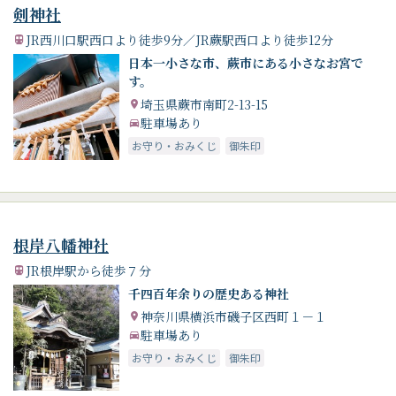
剣神社
JR西川口駅西口より徒歩9分／JR蕨駅西口より徒歩12分
日本一小さな市、蕨市にある小さなお宮で
す。
埼玉県蕨市南町2-13-15
駐車場あり
お守り・おみくじ
御朱印
根岸八幡神社
JR根岸駅から徒歩７分
千四百年余りの歴史ある神社
神奈川県横浜市磯子区西町１－１
駐車場あり
お守り・おみくじ
御朱印