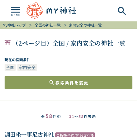
My神社トップ
＞
全国の神社一覧
＞
家内安全の神社一覧
（2ページ目）全国 / 家内安全の神社一覧
現在の検索条件
全国
家内安全
検索条件を変更
58
全
件中
31
～
58
件表示
調田坐一事尼古神社
ご祈祷予約/問合せ可能