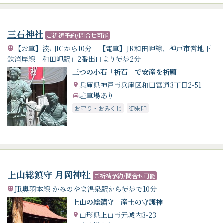
三石神社
ご祈祷予約/問合せ可能
【お車】湊川ICから10分 【電車】JR和田岬線、神戸市営地下
鉄湾岸線「和田岬駅」2番出口より徒歩2分
三つの小石「祈石」で安産を祈願
兵庫県神戸市兵庫区和田宮通3丁目2-51
駐車場あり
お守り・おみくじ
御朱印
上山総鎮守 月岡神社
ご祈祷予約/問合せ可能
JR奥羽本線 かみのやま温泉駅から徒歩で10分
上山の総鎮守 産土の守護神
山形県上山市元城内3-23