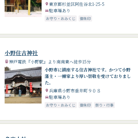
暫しの神社参拝をお楽しみ下さい。
東京都杉並区阿佐谷北1-25-5
駐車場あり
お守り・おみくじ
御朱印
小野住吉神社
神戸電鉄『小野駅』より南南東へ徒歩15分
小野市に鎮座する住吉神社です。かつて小野
藩主・一柳家より厚い崇敬を受けておりまし
た。
兵庫県小野市垂井町９０８
駐車場あり
お守り・おみくじ
御朱印
祭り・行事