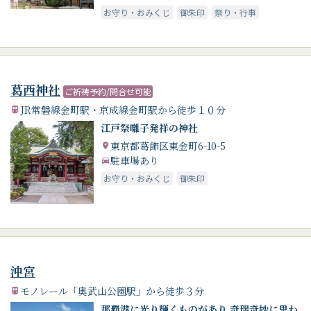
お守り・おみくじ
御朱印
祭り・行事
葛西神社
ご祈祷予約/問合せ可能
JR常磐線金町駅・京成線金町駅から徒歩１０分
江戸祭囃子発祥の神社
東京都葛飾区東金町6-10-5
駐車場あり
お守り・おみくじ
御朱印
沖宮
モノレール「奥武山公園駅」から徒歩３分
那覇港に光り輝くものがあり 奇瑞奇妙に思わ