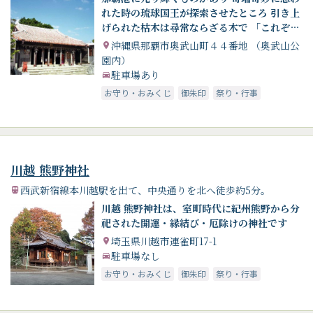
れた時の琉球国王が探索させたところ 引き上
げられた枯木は尋常ならざる木で 「これぞ蓬
莱の霊木なり」と社寺を建て祀った「沖宮」
沖縄県那覇市奥武山町４４番地 （奥武山公
園内）
駐車場あり
お守り・おみくじ
御朱印
祭り・行事
川越 熊野神社
西武新宿線本川越駅を出て、中央通りを北へ徒歩約5分。
川越 熊野神社は、室町時代に紀州熊野から分
祀された開運・縁結び・厄除けの神社です
埼玉県川越市連雀町17-1
駐車場なし
お守り・おみくじ
御朱印
祭り・行事