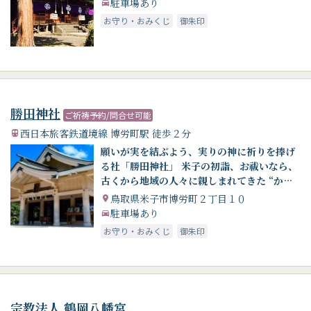
駐車場あり
お守り・おみくじ
御朱印
勝田神社
ご祈祷予約/問合せ可能
西日本旅客鉄道境線 博労町駅 徒歩２分
願いが実を結ぶよう、実りの神に祈りを捧げ
る社「勝田神社」 米子の初詣、お祓いなら、
古くから地域の人々に親しまれてきた “かん
ださん”へ
鳥取県米子市博労町２丁目１０
駐車場あり
お守り・おみくじ
御朱印
宗教法人 鶴岡八幡宮