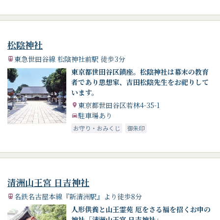
松陰神社
東急世田谷線 松陰神社前駅 徒歩3分
東京都世田谷区鎮座。松陰神社は幕末の教育
者であり思想家、吉田松陰先生をお祀りして
います。
東京都世田谷区若林4-35-1
駐車場あり
お守り・おみくじ
御朱印
清洲山王宮 日吉神社
名鉄名古屋本線『新清洲駅』より徒歩8分
人形供養と山王霊苑 厄をさる福を招くお申の
神社「清洲山王宮 日吉神社」