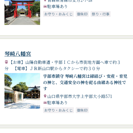
駐車場あり
お守り・おみくじ
御朱印
祭り・行事
琴崎八幡宮
【お車】山陽自動車道・宇部ＩＣから市街地方面へ車で約３
分 【電車】ＪＲ新山口駅からタクシーで約３０分
宇部市鎮守 琴崎八幡宮は縁結び・安産・育児
の神と、交通安全の神を祀る由緒ある神社で
す
山口県宇部市大字上宇部大小路571
駐車場あり
お守り・おみくじ
御朱印