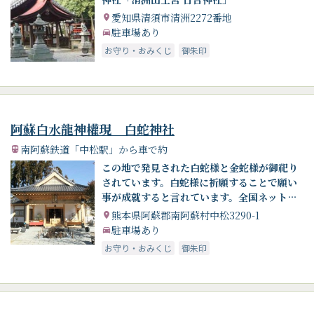
愛知県清須市清洲2272番地
駐車場あり
お守り・おみくじ
御朱印
阿蘇白水龍神權現 白蛇神社
南阿蘇鉄道「中松駅」から車で約
この地で発見された白蛇様と金蛇様が御祀り
されています。白蛇様に祈願することで願い
事が成就すると言れています。全国ネットの
テレビで紹介され、金運（宝くじ当選）、子
熊本県阿蘇郡南阿蘇村中松3290-1
宝、病気平癒、合格祈願、商売繁盛、その他
駐車場あり
の願いが叶うと参詣される方が多いようで
お守り・おみくじ
御朱印
す。近くには観光スポットや温泉もあり、ゆ
っくりと阿蘇の自然を満喫しながら散策でき
ます。