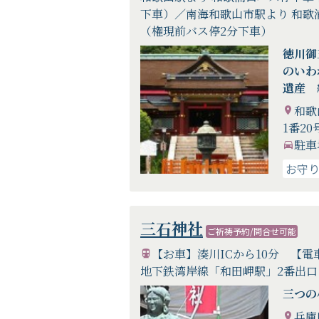
下車）／南海和歌山市駅より 和歌
（権現前バス停2分下車）
徳川御
のいわ
遺産 
和歌
1番20
駐車
お守
三石神社
ご祈祷予約/問合せ可能
【お車】湊川ICから10分 【電
地下鉄湾岸線「和田岬駅」2番出口
三つの
兵庫