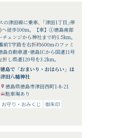
スの津田線に乗車、｢津田1丁目｣停
)へ徒歩100m。【車】①徳島南部
チェンジから神社まで約1.5km。
番前T字路を右折約600mのファミ
島自動車道･徳島ICから国道11号
折し県道120号を3.2km。
徳島で「おまいり・おはらい」は
津田八幡神社
徳島県徳島市津田西町1-8-21
駐車場あり
お守り・おみくじ
御朱印