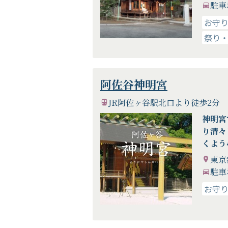
駐車
お守
祭り
阿佐谷神明宮
JR阿佐ヶ谷駅北口より徒歩2分
神明宮
り清々
くよう
してお
東京
暫しの
駐車
い。
お守