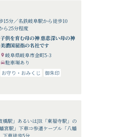
歩15分／名鉄岐阜駅から徒歩10
から25分程度
子供を育む母の神 慈悲深い母の神
美濃国屈指の名社です
岐阜県岐阜市金町5-3
駐車場あり
お守り・おみくじ
御朱印
波橋駅」あるいはJR「東福寺駅」の
八幡宮駅」下車⇒参道ケーブル「八幡
」下車徒歩5分