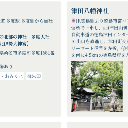
津田八幡神社
鉄道 多度駅 多度駅から当社
JR徳島駅より徳島市営バ
留所で下車し、西(津田山側
自動車道の徳島津田インター
県の北部の神社 多度大社
IC出口を直進し、津田町交
北伊勢大神宮】
リーマート信号を左折。②徳
県桑名市多度町多度1681番
を南に4.5kmの徳島県庁を左
場あり
り・おみくじ
御朱印