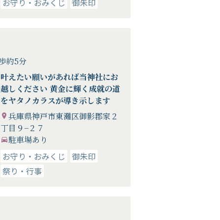
お守り・おみくじ
御朱印
歩約5分
叶えたい願いがあれば当神社にお
越しください 黄金に輝く成就の道
をヤタノカラスが導き示します
兵庫県神戸市東灘区御影郡家２
丁目９−２７
駐車場あり
お守り・おみくじ
御朱印
祭り・行事