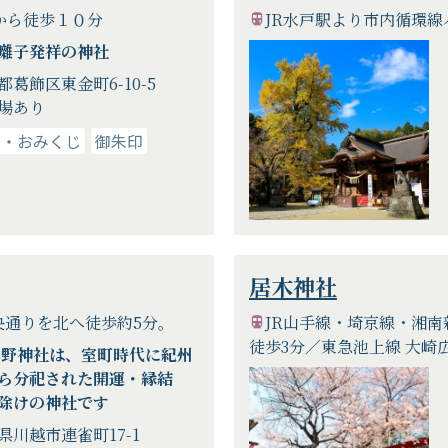
から徒歩１０分
JR水戸駅より市内循環
囃子発祥の神社
都葛飾区東金町6-10-5
場あり
り・おみくじ
御朱印
居木神社
央通りを北へ徒歩約5分。
JR山手線・埼京線・湘南
徒歩3分／東急池上線 大崎
熊野神社は、室町時代に紀州
ら分祀された開運・縁結
除けの神社です
県川越市連雀町17-1