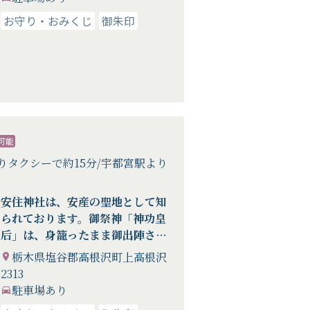
お守り・おみくじ
御朱印
可能
りタクシーで約15分/宇都宮駅より
安住神社は、安産の聖地として知
られております。御祭神「神功皇
后」は、身籠ったまま御出陣さ
れ、安住大神の御神徳により無事
栃木県塩谷郡高根沢町上高根沢
帰還され応神天皇をお生みになら
2313
れました
駐車場あり