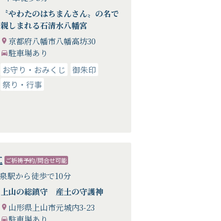
〝やわたのはちまんさん〟の名で
親しまれる石清水八幡宮
京都府八幡市八幡高坊30
駐車場あり
お守り・おみくじ
御朱印
祭り・行事
社
ご祈祷予約/問合せ可能
温泉駅から徒歩で10分
上山の総鎮守 産土の守護神
山形県上山市元城内3-23
駐車場あり