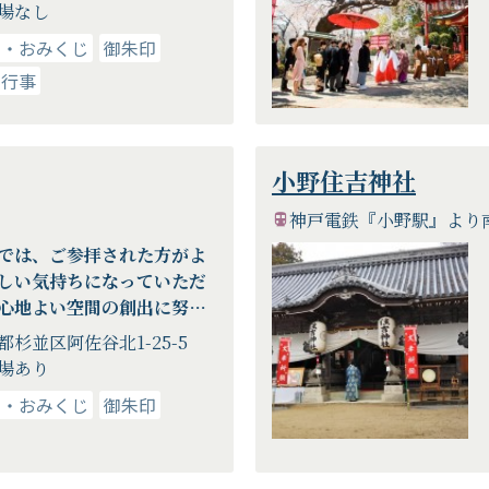
場なし
り・おみくじ
御朱印
・行事
小野住吉神社
神戸電鉄『小野駅』より南
では、ご参拝された方がよ
しい気持ちになっていただ
心地よい空間の創出に努力
ります。都会の喧噪を忘れ
都杉並区阿佐谷北1-25-5
神社参拝をお楽しみ下さ
場あり
り・おみくじ
御朱印