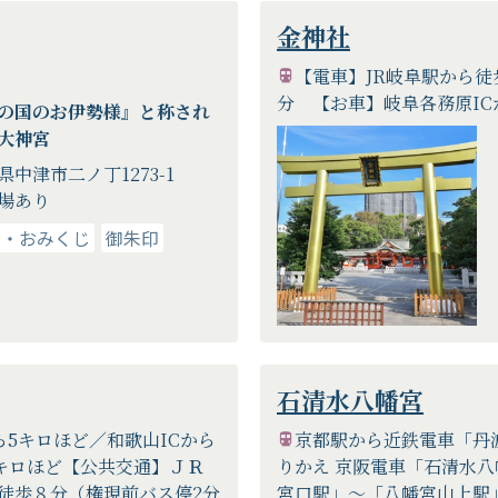
金神社
【電車】JR岐阜駅から徒
分 【お車】岐阜各務原IC
の国のお伊勢様』と称され
大神宮
県中津市二ノ丁1273-1
場あり
り・おみくじ
御朱印
石清水八幡宮
ら5キロほど／和歌山ICから
京都駅から近鉄電車「丹
8キロほど【公共交通】ＪＲ
りかえ 京阪電車「石清水
 徒歩８分（権現前バス停2分
宮口駅」～「八幡宮山上駅