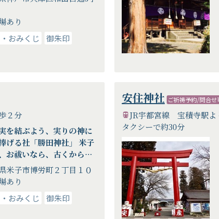
場あり
り・おみくじ
御朱印
安住神社
ご祈祷予約/問合せ
徒歩２分
JR宇都宮線 宝積寺駅よ
タクシーで約30分
実を結ぶよう、実りの神に
捧げる社「勝田神社」 米子
、お祓いなら、古くから地
々に親しまれてきた “かん
県米子市博労町２丁目１０
”へ
場あり
り・おみくじ
御朱印