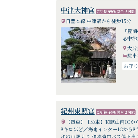
中津大神宮
ご祈祷予約/問合せ可能
日豊本線 中津駅から徒歩15分
『豊前
る中津
大分
駐車
お守
紀州東照宮
ご祈祷予約/問合せ可能
【電車】【お車】和歌山南ICか
8キロほど／海南インターICから
和歌山駅より 和歌浦口バス停下車