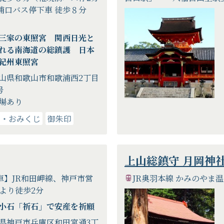
浦口バス停下車 徒歩８分
三家の東照宮 関西日光と
れる南海道の総鎮護 日本
紀州東照宮
山県和歌山市和歌浦西2丁目
号
場あり
り・おみくじ
御朱印
上山総鎮守 月岡神
車】JR和田岬線、神戸市営
JR奥羽本線 かみのやま
より徒歩2分
小石「祈石」で安産を祈願
県神戸市兵庫区和田宮通3丁