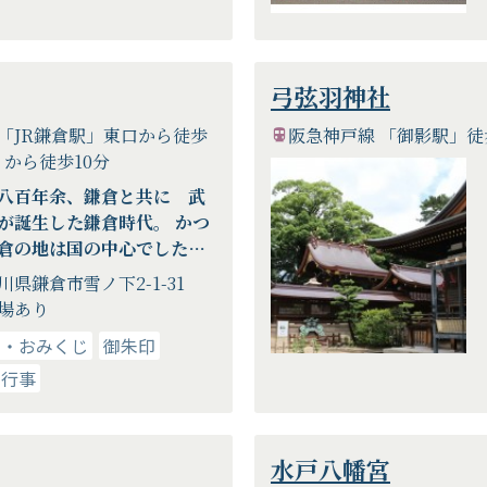
弓弦羽神社
ン「JR鎌倉駅」東口から徒歩
阪急神戸線 「御影駅」徒
」から徒歩10分
八百年余、鎌倉と共に 武
が誕生した鎌倉時代。 かつ
倉の地は国の中心でした。
時、「鎌倉の守り神」、
川県鎌倉市雪ノ下2-1-31
の守り神」として人々の精
場あり
りどころとなっていたのが
り・おみくじ
御朱印
幡宮です。この場所を起点
・行事
倉では今に残る多くの歴史
が生まれ、武士の都が栄え
ました。 鎌倉の文化の起点
、鎌倉と共に歩みを進めて
水戸八幡宮
ます。