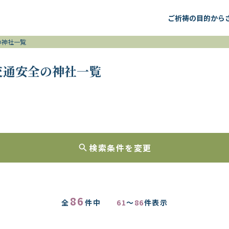
ご祈祷の目的から
の神社一覧
 交通安全の神社一覧
検索条件を変更
86
全
件中
61
～
86
件表示