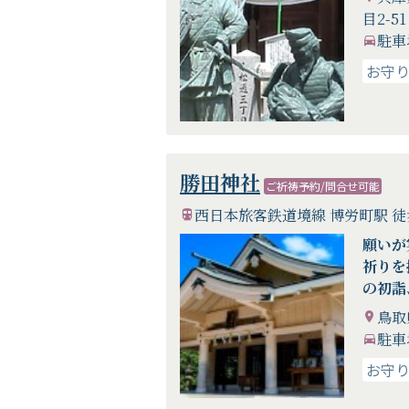
目2-51
駐車
お守
勝田神社
ご祈祷予約/問合せ可能
西日本旅客鉄道境線 博労町駅 
願いが
祈りを
の初詣
域の人
鳥取
ださん
駐車
お守