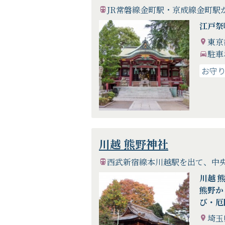
JR常磐線金町駅・京成線金町駅
江戸祭
東京
駐車
お守
川越 熊野神社
西武新宿線本川越駅を出て、中
川越 
熊野か
び・厄
埼玉