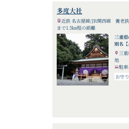
多度大社
近鉄 名古屋線/JR関西線 養老
まで1.5㎞程の距離
三重
別名【
三重
地
駐車
お守