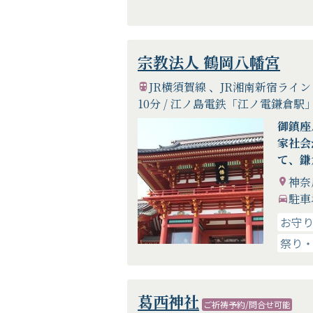
宗教法人 鶴岡八幡宮
JR横須賀線 、JR湘南新宿ライ
10分 / 江ノ島電鉄「江ノ電鎌倉駅
御鎮座
家社会
て、鎌
その当
神奈
「武士
駐車
神のよ
お守
鶴岡八
祭り
に、鎌
や文化
ていき
として
葛西神社
ご祈祷予約/問合せ可能
まいり