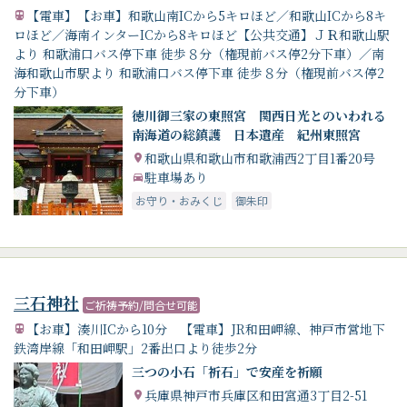
【電車】【お車】和歌山南ICから5キロほど／和歌山ICから8キ
ロほど／海南インターICから8キロほど【公共交通】ＪＲ和歌山駅
より 和歌浦口バス停下車 徒歩８分（権現前バス停2分下車）／南
海和歌山市駅より 和歌浦口バス停下車 徒歩８分（権現前バス停2
分下車）
徳川御三家の東照宮 関西日光とのいわれる
南海道の総鎮護 日本遺産 紀州東照宮
和歌山県和歌山市和歌浦西2丁目1番20号
駐車場あり
お守り・おみくじ
御朱印
三石神社
ご祈祷予約/問合せ可能
【お車】湊川ICから10分 【電車】JR和田岬線、神戸市営地下
鉄湾岸線「和田岬駅」2番出口より徒歩2分
三つの小石「祈石」で安産を祈願
兵庫県神戸市兵庫区和田宮通3丁目2-51