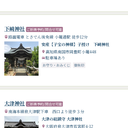
下﨑神社
ご祈祷予約/問合せ可能
路面電車 とさでん後免線 小篭通駅 徒歩12分
安産【子宝の神様】子授け 下﨑神社
高知県南国市岡豊町小篭448
駐車場あり
お守り・おみくじ
御朱印
大津神社
ご祈祷予約/問合せ可能
南海本線泉大津駅下車 西口より徒歩３分
大津の総鎮守 大津神社
大阪府泉大津市若宮町4-12