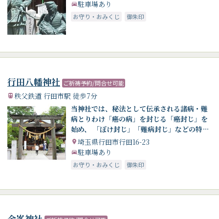
駐車場あり
お守り・おみくじ
御朱印
行田八幡神社
ご祈祷予約/問合せ可能
秩父鉄道 行田市駅 徒歩7分
当神社では、秘法として伝承される諸病・難
病とりわけ「癌の病」を封じる「癌封じ」を
始め、 「ぼけ封じ」「難病封じ」などの特別
祈願を執行しております。 癌封じは、癌の平
埼玉県行田市行田16-23
癒はもちろん、癌にならないように、そして
駐車場あり
転移のないようになど 幅広いご神徳がありま
お守り・おみくじ
御朱印
す
金峯神社