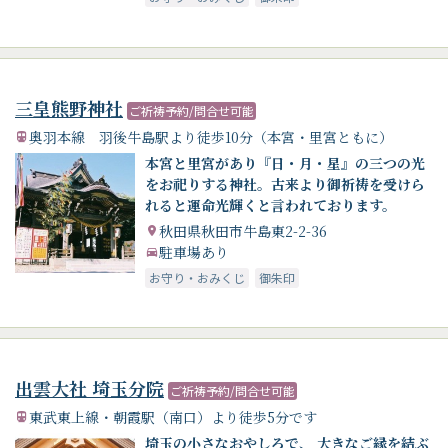
三皇熊野神社
ご祈祷予約/問合せ可能
奥羽本線 羽後牛島駅より徒歩10分（本宮・里宮ともに）
本宮と里宮があり『日・月・星』の三つの光
をお祀りする神社。古来より御祈祷を受けら
れると運命光輝くと言われております。
秋田県秋田市牛島東2-2-36
駐車場あり
お守り・おみくじ
御朱印
出雲大社 埼玉分院
ご祈祷予約/問合せ可能
東武東上線・朝霞駅（南口）より徒歩5分です
埼玉の小さなおやしろで、 大きなご縁を結ぶ