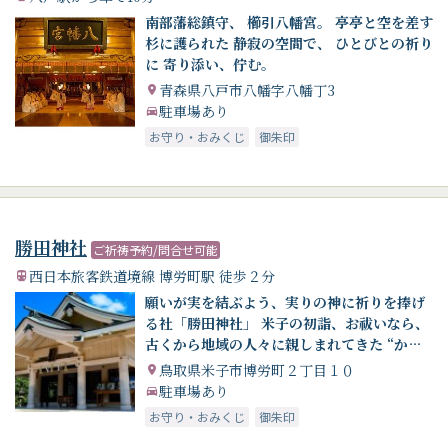
南部藩総鎮守、 櫛引八幡宮。 亭亭と空を差す
杉に護られた 静寂の空間で、 ひとびとの祈り
に 寄り添い、佇む。
青森県八戸市八幡字八幡丁3
駐車場あり
お守り・おみくじ
御朱印
勝田神社
ご祈祷予約/問合せ可能
西日本旅客鉄道境線 博労町駅 徒歩２分
願いが実を結ぶよう、実りの神に祈りを捧げ
る社「勝田神社」 米子の初詣、お祓いなら、
古くから地域の人々に親しまれてきた “かん
ださん”へ
鳥取県米子市博労町２丁目１０
駐車場あり
お守り・おみくじ
御朱印