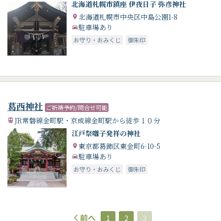
北海道札幌市鎮座 伊夜日子 弥彦神社
北海道札幌市中央区中島公園1-8
駐車場あり
お守り・おみくじ
御朱印
葛西神社
ご祈祷予約/問合せ可能
JR常磐線金町駅・京成線金町駅から徒歩１０分
江戸祭囃子発祥の神社
東京都葛飾区東金町6-10-5
駐車場あり
お守り・おみくじ
御朱印
前へ
1
2
3