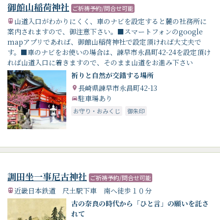
御館山稲荷神社
ご祈祷予約/問合せ可能
山道入口がわかりにくく、車のナビを設定すると麓の社務所に
案内されますので、御注意下さい。■スマートフォンのgoogle
mapアプリであれば、御館山稲荷神社で設定頂ければ大丈夫で
す。■車のナビをお使いの場合は、諫早市永昌町42-24を設定頂け
れば山道入口に着きますので、そのまま山道をお進み下さい
祈りと自然が交錯する場所
長崎県諫早市永昌町42-13
駐車場あり
お守り・おみくじ
御朱印
調田坐一事尼古神社
ご祈祷予約/問合せ可能
近畿日本鉄道 尺土駅下車 南へ徒歩１０分
古の奈良の時代から「ひと言」の願いを託さ
れて