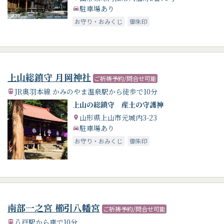
駐車場あり
お守り・おみくじ
御朱印
上山総鎮守 月岡神社
ご祈祷予約/問合せ可能
JR奥羽本線 かみのやま温泉駅から徒歩で10分
上山の総鎮守 産土の守護神
山形県上山市元城内3-23
駐車場あり
お守り・おみくじ
御朱印
南部一之宮 櫛引八幡宮
ご祈祷予約/問合せ可能
八戸駅から車で10分