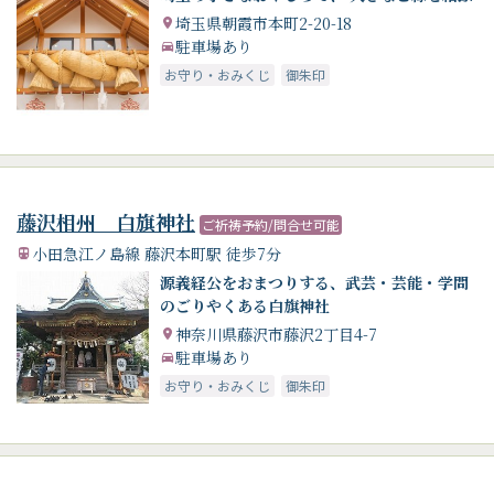
埼玉県朝霞市本町2-20-18
駐車場あり
お守り・おみくじ
御朱印
藤沢相州 白旗神社
ご祈祷予約/問合せ可能
小田急江ノ島線 藤沢本町駅 徒歩7分
源義経公をおまつりする、武芸・芸能・学問
のごりやくある白旗神社
神奈川県藤沢市藤沢2丁目4-7
駐車場あり
お守り・おみくじ
御朱印