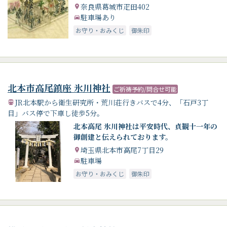
奈良県葛城市疋田402
駐車場あり
お守り・おみくじ
御朱印
北本市高尾鎮座 氷川神社
ご祈祷予約/問合せ可能
JR北本駅から衛生研究所・荒川荘行きバスで4分、「石戸3丁
目」バス停で下車し徒歩5分。
北本高尾 氷川神社は平安時代、貞観十一年の
御創建と伝えられております。
埼玉県北本市高尾7丁目29
駐車場
お守り・おみくじ
御朱印