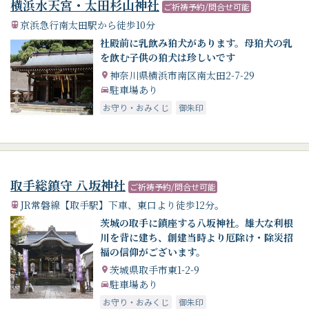
横浜水天宮・太田杉山神社
ご祈祷予約/問合せ可能
京浜急行南太田駅から徒歩10分
社殿前に乳飲み狛犬があります。母狛犬の乳
を飲む子供の狛犬は珍しいです
神奈川県横浜市南区南太田2-7-29
駐車場あり
お守り・おみくじ
御朱印
取手総鎮守 八坂神社
ご祈祷予約/問合せ可能
JR常磐線【取手駅】下車、東口より徒歩12分。
茨城の取手に鎮座する八坂神社。雄大な利根
川を背に建ち、創建当時より厄除け・除災招
福の信仰がございます。
茨城県取手市東1-2-9
駐車場あり
お守り・おみくじ
御朱印