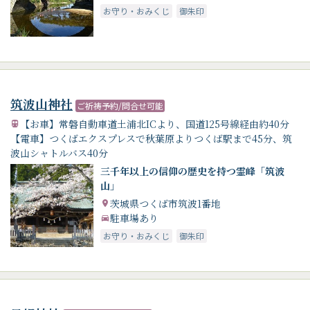
お守り・おみくじ
御朱印
筑波山神社
ご祈祷予約/問合せ可能
【お車】常磐自動車道土浦北ICより、国道125号線経由約40分
【電車】つくばエクスプレスで秋葉原よりつくば駅まで45分、筑
波山シャトルバス40分
三千年以上の信仰の歴史を持つ霊峰「筑波
山」
茨城県つくば市筑波1番地
駐車場あり
お守り・おみくじ
御朱印