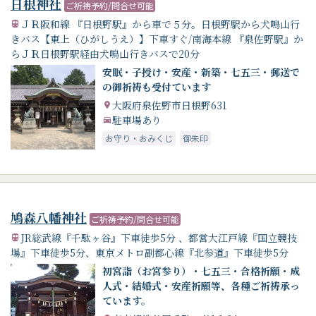
日根神社
ご祈祷予約/問合せ可能
ＪＲ阪和線 『日根野駅』から車で５分。日根野駅から犬鳴山行
きバス【東上（ひがしうえ）】下車すぐ/南海本線 『泉佐野駅』か
らＪＲ日根野駅経由犬鳴山行きバスで20分
安眠・子授け・安産・新築・七五三・郵送で
の御祈祷も受付ています
大阪府泉佐野市日根野631
駐車場あり
お守り・おみくじ
御朱印
鳩森八幡神社
ご祈祷予約/問合せ可能
JR総武線『千駄ヶ谷』下車徒歩5分 、都営大江戸線『国立競技
場』下車徒歩5分、東京メトロ副都心線『北参道』下車徒歩5分
初宮詣（お宮参り）・七五三・合格祈願・成
人式・結婚式・安産祈願等、各種ご祈祷承っ
ています。