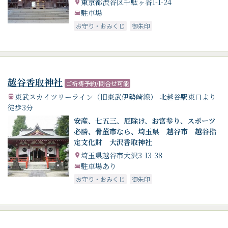
東京都渋谷区千駄ヶ谷1-1-24
駐車場
お守り・おみくじ
御朱印
越谷香取神社
ご祈祷予約/問合せ可能
東武スカイツリーライン（旧東武伊勢崎線） 北越谷駅東口より
徒歩3分
安産、七五三、厄除け、お宮参り、スポーツ
必勝、骨董市なら、埼玉県 越谷市 越谷指
定文化財 大沢香取神社
埼玉県越谷市大沢3-13-38
駐車場あり
お守り・おみくじ
御朱印