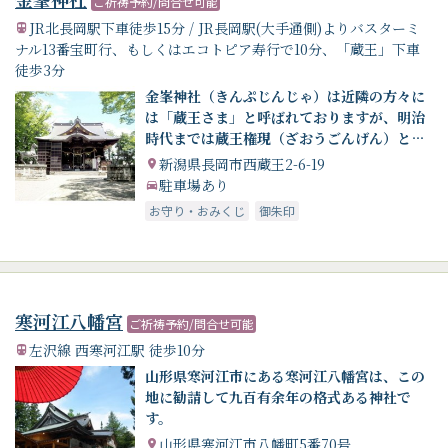
ご祈祷予約/問合せ可能
JR北長岡駅下車徒歩15分 / JR長岡駅(大手通側)よりバスターミ
ナル13番宝町行、もしくはエコトピア寿行で10分、「蔵王」下車
徒歩3分
金峯神社（きんぷじんじゃ）は近隣の方々に
は「蔵王さま」と呼ばれておりますが、明治
時代までは蔵王権現（ざおうごんげん）と称
し、神仏習合の特色が強い霊場でした。
新潟県長岡市西蔵王2-6-19
駐車場あり
お守り・おみくじ
御朱印
寒河江八幡宮
ご祈祷予約/問合せ可能
左沢線 西寒河江駅 徒歩10分
山形県寒河江市にある寒河江八幡宮は、この
地に勧請して九百有余年の格式ある神社で
す。
山形県寒河江市八幡町5番70号