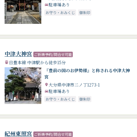
駐車場あり
お守り・おみくじ
御朱印
中津大神宮
ご祈祷予約/問合せ可能
日豊本線 中津駅から徒歩15分
『豊前の国のお伊勢様』と称される中津大神
宮
大分県中津市二ノ丁1273-1
駐車場あり
お守り・おみくじ
御朱印
紀州東照宮
ご祈祷予約/問合せ可能