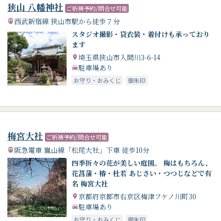
狭山 八幡神社
ご祈祷予約/問合せ可能
西武新宿線 狭山市駅から徒歩７分
スタジオ撮影・貸衣装・着付けも承っており
ます
埼玉県狭山市入間川3-6-14
駐車場あり
お守り・おみくじ
御朱印
梅宮大社
ご祈祷予約/問合せ可能
阪急電車 嵐山線「松尾大社」下車 徒歩10分
四季折々の花が美しい庭園。 梅はもちろん、
花菖蒲・椿・杜若 あじさい・つつじなどで有
名 梅宮大社
京都府京都市右京区梅津フケノ川町30
駐車場あり
お守り・おみくじ
御朱印