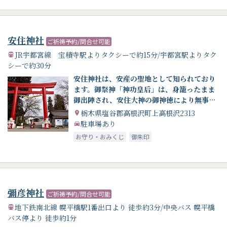
安住神社
ご祈祷予約/問合せ可能
JR宇都宮線 宝積寺駅よりタクシーで約15分/宇都宮駅よりタク
シーで約30分
安住神社は、安産の聖地として知られており
ます。御祭神「神功皇后」は、身籠ったまま
御出陣され、安住大神の御神徳により無事帰
還され応神天皇をお生みになられました
栃木県塩谷郡高根沢町上高根沢2313
駐車場あり
お守り・おみくじ
御朱印
彌彦神社
ご祈祷予約/問合せ可能
地下鉄南北線 幌平橋駅1番出口より 徒歩約3分/中央バス 幌平橋
バス停より 徒歩約1分