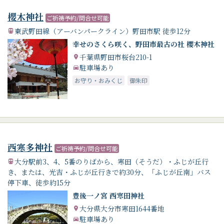
櫻木神社
ご祈祷予約/問合せ可能
東武野田線（アーバンパークライン）野田市駅 徒歩12分
幸せのさくら咲く、野田市最古の社 櫻木神社
千葉県野田市桜台210-1
駐車場あり
お守り・おみくじ
御朱印
西寒多神社
ご祈祷予約/問合せ可能
大分駅前3、4、5番のりばから、寒田（そうだ）・ふじが丘行
き、または、光吉・ふじが丘行きで約30分、「ふじが丘南」バス
停下車、徒歩約15分
豊後一ノ宮 西寒田神社
大分県大分市寒田1644番地
駐車場あり