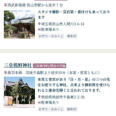
西武新宿線 狭山市駅から徒歩７分
スタジオ撮影・貸衣装・着付けも承っており
ます
埼玉県狭山市入間川3-6-14
駐車場あり
お守り・おみくじ
御朱印
三皇熊野神社
ご祈祷予約/問合せ可能
奥羽本線 羽後牛島駅より徒歩10分（本宮・里宮ともに）
本宮と里宮があり『日・月・星』の三つの光
をお祀りする神社。古来より御祈祷を受けら
れると運命光輝くと言われております。
秋田県秋田市牛島東2-2-36
駐車場あり
お守り・おみくじ
御朱印