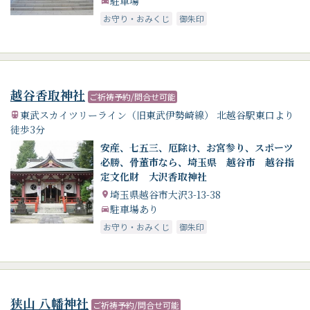
駐車場
お守り・おみくじ
御朱印
越谷香取神社
ご祈祷予約/問合せ可能
東武スカイツリーライン（旧東武伊勢崎線） 北越谷駅東口より
徒歩3分
安産、七五三、厄除け、お宮参り、スポーツ
必勝、骨董市なら、埼玉県 越谷市 越谷指
定文化財 大沢香取神社
埼玉県越谷市大沢3-13-38
駐車場あり
お守り・おみくじ
御朱印
狭山 八幡神社
ご祈祷予約/問合せ可能