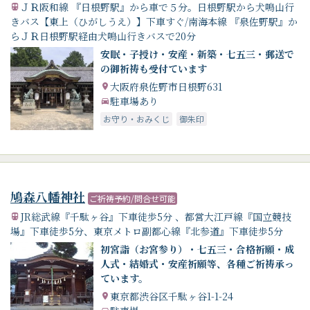
ＪＲ阪和線 『日根野駅』から車で５分。日根野駅から犬鳴山行
きバス【東上（ひがしうえ）】下車すぐ/南海本線 『泉佐野駅』か
らＪＲ日根野駅経由犬鳴山行きバスで20分
安眠・子授け・安産・新築・七五三・郵送で
の御祈祷も受付ています
大阪府泉佐野市日根野631
駐車場あり
お守り・おみくじ
御朱印
鳩森八幡神社
ご祈祷予約/問合せ可能
JR総武線『千駄ヶ谷』下車徒歩5分 、都営大江戸線『国立競技
場』下車徒歩5分、東京メトロ副都心線『北参道』下車徒歩5分
初宮詣（お宮参り）・七五三・合格祈願・成
人式・結婚式・安産祈願等、各種ご祈祷承っ
ています。
東京都渋谷区千駄ヶ谷1-1-24