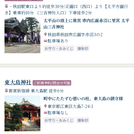
・秋田駅東口より約徒歩30分/正面口（西口）より【太平方面行
き】乗車約10分 《三吉神社入口》下車徒歩2分
太平山の頂上に奥宮 市内広面赤沼に里宮 太平
山三吉神社
秋田県秋田市広面字赤沼3の2
駐車場あり
お守り・おみくじ
御朱印
東大島神社
ご祈祷予約/問合せ可能
都営新宿線 東大島駅 徒歩6分
町中にたたずむ憩いの杜、東大島の鎮守様
東京都江東区大島7-24-1
駐車場なし
お守り・おみくじ
御朱印