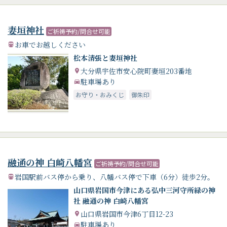
妻垣神社
ご祈祷予約/問合せ可能
お車でお越しください
松本清張と妻垣神社
大分県宇佐市安心院町妻垣203番地
駐車場あり
お守り・おみくじ
御朱印
融通の神 白崎八幡宮
ご祈祷予約/問合せ可能
岩国駅前バス停から乗り、八幡バス停で下車（6分）徒歩2分。
山口県岩国市今津にある弘中三河守所緑の神
社 融通の神 白崎八幡宮
山口県岩国市今津6丁目12-23
駐車場あり