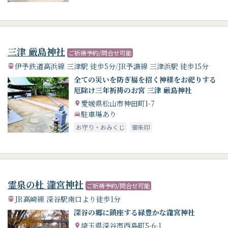
三津 厳島神社
ご祈祷予約/問合せ可能
伊予鉄道高浜線 三津駅 徒歩5分/JR予讃線 三津浜駅 徒歩15分
全ての災いを防ぎ福を招く神様をお祀りする
厄除け三年祈祷のお宮 三津 厳島神社
愛媛県松山市神田町1-7
駐車場あり
お守り・おみくじ
御朱印
霊泉の杜 瀧宮神社
ご祈祷予約/問合せ可能
JR高崎線 深谷駅南口より徒歩1分
深谷の郷に鎮座する緑豊かな瀧宮神社
埼玉県深谷市西島町5-6-1