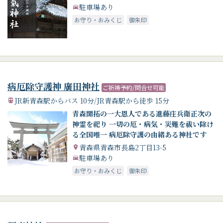
駐車場あり
お守り・おみくじ
御朱印
病厄除守護神 廣田神社
ご祈祷予約/問合せ可能
JR新青森駅からバス 10分/JR青森駅から徒歩 15分
青森開拓の一大恩人である進藤庄兵衛正次の
神霊を祀り 一切の厄・病気・災難を祓い除け
る全国唯一 病厄除守護の由緒ある神社です
青森県青森市長島2丁目13-5
駐車場あり
お守り・おみくじ
御朱印