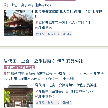
JR土佐一宮駅から徒歩約15分
国の重要文化財 壮大な社 高知一ノ宮 土佐神
社
高知県高知市一宮しなね2丁目16-1
駐車場あり
お守り・おみくじ
御朱印
岩代国一之宮・会津総鎮守 伊佐須美神社
ご祈祷予約/問合せ可能
JR磐越西線 会津若松駅下車若松→駅前バスターミナル 永井野行
バス利用→横町バス停まで（約40分） 徒歩3分
岩代国一之宮・会津総鎮守 伊佐須美神社
福島県大沼郡会津美里町宮林甲4377
駐車場あり
お守り・おみくじ
御朱印