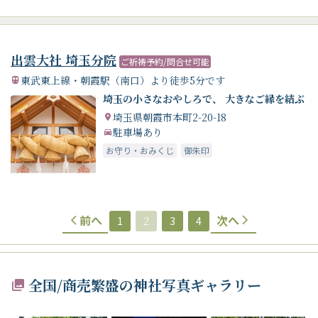
出雲大社 埼玉分院
ご祈祷予約/問合せ可能
東武東上線・朝霞駅（南口）より徒歩5分です
埼玉の小さなおやしろで、 大きなご縁を結ぶ
埼玉県朝霞市本町2-20-18
駐車場あり
お守り・おみくじ
御朱印
前へ
次へ
1
2
3
4
全国/商売繁盛の神社写真ギャラリー