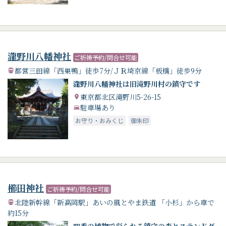
瀧野川八幡神社
ご祈祷予約/問合せ可能
都営三田線「西巣鴨」徒歩7分/ＪＲ埼京線「板橋」徒歩9分
瀧野川八幡神社は旧滝野川村の鎮守です
東京都北区滝野川5-26-15
駐車場あり
お守り・おみくじ
御朱印
櫛田神社
ご祈祷予約/問合せ可能
北陸新幹線「新高岡駅」あいの風とやま鉄道 「小杉」から車で
約15分
四季の植物で彩られる鎮守の森とステンドグ