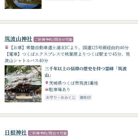
筑波山神社
ご祈祷予約/問合せ可能
【お車】常磐自動車道土浦北ICより、国道125号線経由約40分
【電車】つくばエクスプレスで秋葉原よりつくば駅まで45分、筑
波山シャトルバス40分
三千年以上の信仰の歴史を持つ霊峰「筑波
山」
茨城県つくば市筑波1番地
駐車場あり
お守り・おみくじ
御朱印
日根神社
ご祈祷予約/問合せ可能