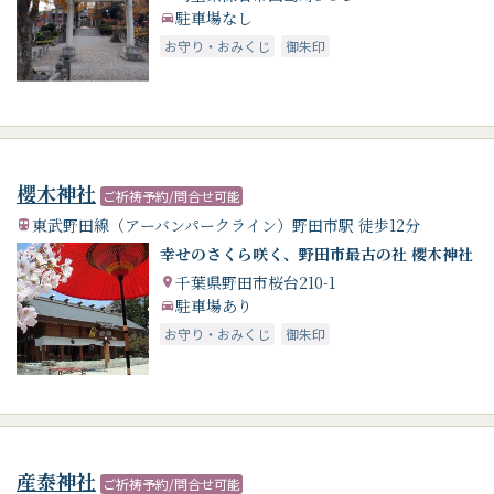
駐車場なし
お守り・おみくじ
御朱印
櫻木神社
ご祈祷予約/問合せ可能
東武野田線（アーバンパークライン）野田市駅 徒歩12分
幸せのさくら咲く、野田市最古の社 櫻木神社
千葉県野田市桜台210-1
駐車場あり
お守り・おみくじ
御朱印
産泰神社
ご祈祷予約/問合せ可能