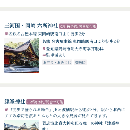
三河国・岡崎 六所神社
ご祈祷予約/問合せ可能
名鉄名古屋本線 東岡崎駅南口より徒歩2分
名鉄 名古屋本線 東岡崎駅南口より徒歩2分
愛知県岡崎市明大寺町字耳取44
駐車場あり
お守り・おみくじ
御朱印
津峯神社
ご祈祷予約/問合せ可能
『徒歩で登られる場合』JR阿波橘駅から徒歩3分、駅から北西に
すすみ踏切を渡るとふもとの大きな鳥居が見えてきます。
賀志波比賣大神を祀る唯一の神社『津峯神
社』