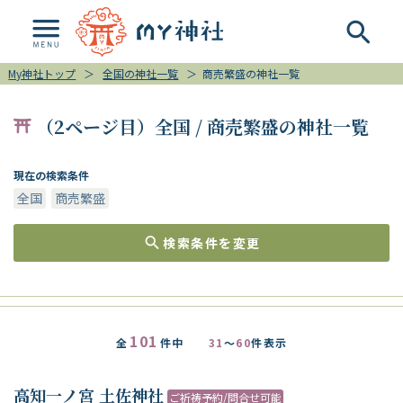
My神社トップ
＞
全国の神社一覧
＞
商売繁盛の神社一覧
（2ページ目）全国 / 商売繁盛の神社一覧
現在の検索条件
全国
商売繁盛
検索条件を変更
101
全
件中
31
～
60
件表示
高知一ノ宮 土佐神社
ご祈祷予約/問合せ可能