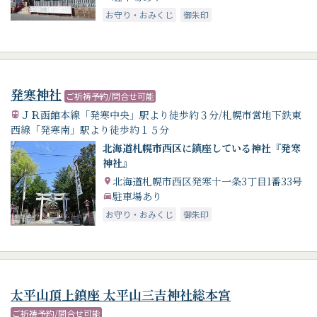
お守り・おみくじ
御朱印
発寒神社
ご祈祷予約/問合せ可能
ＪＲ函館本線「発寒中央」駅より徒歩約３分/札幌市営地下鉄東
西線「発寒南」駅より徒歩約１５分
北海道札幌市西区に鎮座している神社『発寒
神社』
北海道札幌市西区発寒十一条3丁目1番33号
駐車場あり
お守り・おみくじ
御朱印
太平山頂上鎮座 太平山三吉神社総本宮
ご祈祷予約/問合せ可能