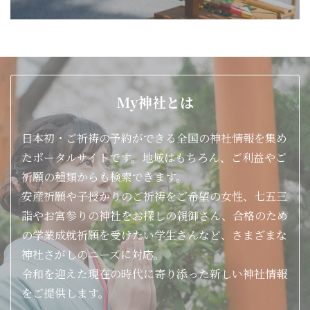
My神社とは
日本初・ご祈祷の予約ができる全国の神社情報を集め
たポータルサイトです。地域はもちろん、ご利益やご
祈願の種類からも検索できます。
安産祈願や子授かりのご祈祷をご希望の女性、七五三
詣やお宮参りの神社をお探しの親御さん、合格のため
の学業成就祈願を受けたい学生さんなど、さまざまな
神社さがしのニーズに対応。
令和を迎えた現在の時代に寄り添った新しい神社情報
をご提供します。