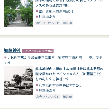
ラスのある延喜式内社
富山県射水市串田6841
駐車場あり
お守り・おみくじ
御朱印
加藤神社
ご祈祷予約/問合せ可能
ＪＲ熊本駅から路面電車に乗り「熊本城市役所前」下車。徒歩
９分
熊本城城内に鎮座する加藤神社は熊本発展の
礎を築かれたセイショコさん（加藤清正公）
をお祀りする神社です
熊本県熊本市中央区本丸2-1
駐車場あり
お守り・おみくじ
御朱印