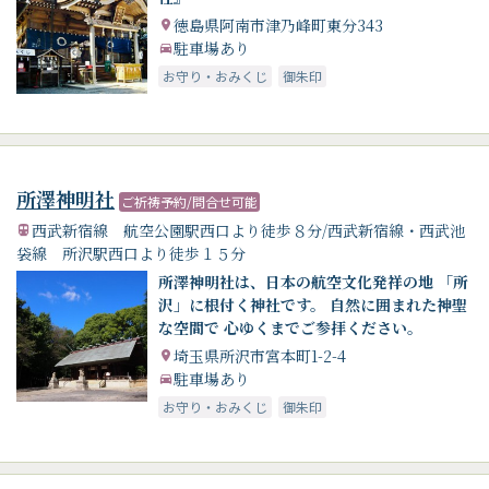
徳島県阿南市津乃峰町東分343
駐車場あり
お守り・おみくじ
御朱印
所澤神明社
ご祈祷予約/問合せ可能
西武新宿線 航空公園駅西口より徒歩８分/西武新宿線・西武池
袋線 所沢駅西口より徒歩１５分
所澤神明社は、日本の航空文化発祥の地 「所
沢」に根付く神社です。 自然に囲まれた神聖
な空間で 心ゆくまでご参拝ください。
埼玉県所沢市宮本町1-2-4
駐車場あり
お守り・おみくじ
御朱印