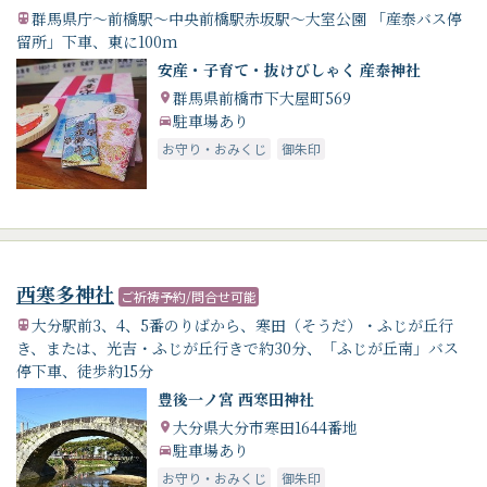
群馬県庁～前橋駅～中央前橋駅赤坂駅～大室公園 「産泰バス停
留所」下車、東に100m
安産・子育て・抜けびしゃく 産泰神社
群馬県前橋市下大屋町569
駐車場あり
お守り・おみくじ
御朱印
西寒多神社
ご祈祷予約/問合せ可能
大分駅前3、4、5番のりばから、寒田（そうだ）・ふじが丘行
き、または、光吉・ふじが丘行きで約30分、「ふじが丘南」バス
停下車、徒歩約15分
豊後一ノ宮 西寒田神社
大分県大分市寒田1644番地
駐車場あり
お守り・おみくじ
御朱印