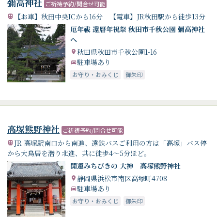
彌高神社
ご祈祷予約/問合せ可能
【お車】秋田中央ICから16分 【電車】JR秋田駅から徒歩13分
厄年祓 還暦年祝祭 秋田市千秋公園 彌高神社
へ
秋田県秋田市千秋公園1-16
駐車場あり
お守り・おみくじ
御朱印
高塚熊野神社
ご祈祷予約/問合せ可能
JR 高塚駅南口から南進、遠鉄バスご利用の方は「高塚」バス停
から大鳥居を潜り北進、共に徒歩4〜5分ほど。
開運みちびきの 大神 高塚熊野神社
静岡県浜松市南区高塚町4708
駐車場あり
お守り・おみくじ
御朱印